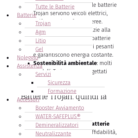
gamma di applicazioni, le batterie
Tutte le Batterie
Trojan servono veicoli elettrici,
Batterie
golf car e piattaforme aeree.
Trojan
Prestazioni elevate
: grazie alla
Agm
tecnologia avanzata, le batterie
Litio
Trojan gestiscono carichi pesanti
Gel
e garantiscono energia costante.
Noleggio
Sostenibilità ambientale
: molti
Assistenza
modelli Trojan sono progettati
Servizi
considerando l’ambiente.
Sicurezza
Formazione
Batterie Trojan: quindi la
Accessori
scelta migliore
Booster Avviamento
WATER-SAFEPLUS®
In conclusione, scegliere
le batterie
Demineralizzatori
Trojan
significa investire in affidabilità,
Neutralizzante