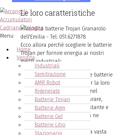
Le loro caratteristiche
Menu
Ecco allora perché scegliere le batterie
Home
Trojan per fornire energia ai nostri
Vendita
mezzi industriali:
Industriali
Semitrazione
Affidabilità garantita
: le batterie
AMR Robot
Trojan si distinguono per la loro
comprovata affidabilità nel
Rigenerate
tempo. Progettate per durare,
Batterie Trojan
offrono una potenza costante e
Batterie Agm
affidabile ogni qualvolta ne
Batterie Gel
abbiate bisogno.
Batterie Litio
Versatilità
: adatte a una vasta
Stazionario