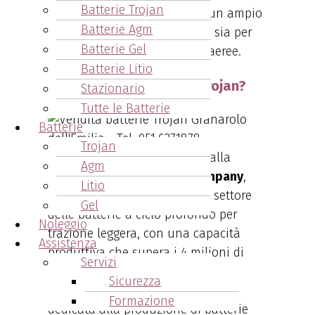
Batterie Trojan
tue esigenze. Disponiamo di un ampio
Batterie Agm
magazzino di batterie Trojan, sia per
Batterie Gel
golf car che per piattaforme aeree.
Batterie Litio
Chi produce le batterie Trojan?
Stazionario
Tutte le Batterie
Batterie
Trojan
Le batterie Trojan, prodotte dalla
Agm
rinomata
Trojan Battery Company
,
Litio
sono una scelta primaria nel settore
Gel
delle batterie a ciclo profondo per
Noleggio
trazione leggera, con una capacità
Assistenza
produttiva che supera i 4 milioni di
Servizi
unità annue.
Sicurezza
Fondata nel 1925
, inizialmente
Formazione
dedicata alla produzione di batterie