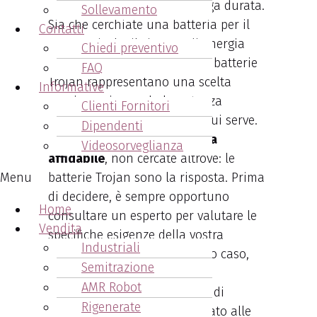
performance superiori e lunga durata.
Sollevamento
Sia che cerchiate una batteria per il
Contatti
vostro veicolo, il sistema di energia
Chiedi preventivo
solare o altre applicazioni, le batterie
FAQ
Trojan rappresentano una scelta
Informative
saggia, assicurando la potenza
Clienti Fornitori
necessaria nel momento in cui serve.
Dipendenti
Per una soluzione energetica
Videosorveglianza
affidabile
, non cercate altrove: le
batterie Trojan sono la risposta. Prima
Menu
di decidere, è sempre opportuno
Home
consultare un esperto per valutare le
Vendita
specifiche esigenze della vostra
Industriali
applicazione. Anche in questo caso,
Semitrazione
Arcangeli Accumulatori
offre
AMR Robot
consulenza specifica sul tipo di
Rigenerate
batteria maggiormente indicato alle