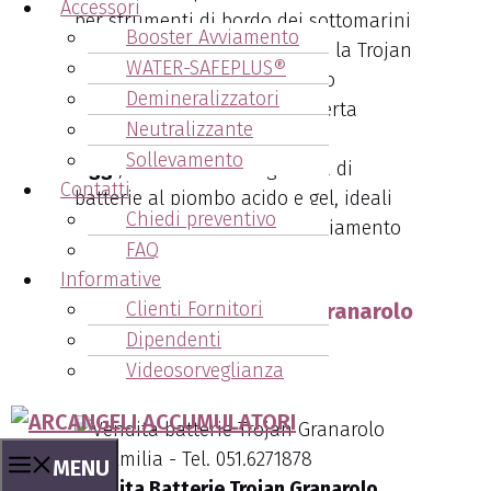
Accessori
per strumenti di bordo dei sottomarini
Booster Avviamento
della Prima Guerra Mondiale, la Trojan
WATER-SAFEPLUS®
Battery Company ha ampliato
Demineralizzatori
significativamente la sua offerta
Neutralizzante
durante gli anni ’50, ’60 e ’70.
Sollevamento
Oggi
, offre una vasta gamma di
Contatti
batterie al piombo acido e gel, ideali
Chiedi preventivo
per la trazione leggera e l’avviamento
FAQ
di veicoli industriali.
Informative
Clienti Fornitori
Vendita Batterie Trojan Granarolo
Dipendenti
dell'Emilia: quali le
Videosorveglianza
caratteristiche?
MENU
Vendita Batterie Trojan Granarolo