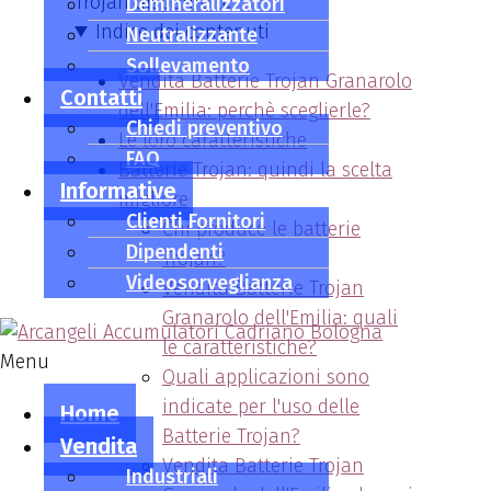
Trojan disponibili.
Demineralizzatori
Indice dei contenuti
Neutralizzante
Sollevamento
Vendita Batterie Trojan Granarolo
Contatti
dell'Emilia: perchè sceglierle?
Chiedi preventivo
Le loro caratteristiche
FAQ
Batterie Trojan: quindi la scelta
Informative
migliore
Clienti Fornitori
Chi produce le batterie
Dipendenti
Trojan?
Videosorveglianza
Vendita Batterie Trojan
Granarolo dell'Emilia: quali
le caratteristiche?
Menu
Quali applicazioni sono
indicate per l'uso delle
Home
Batterie Trojan?
Vendita
Vendita Batterie Trojan
Industriali