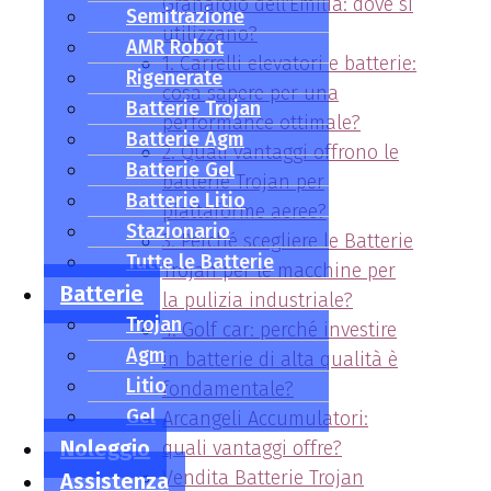
Granarolo dell'Emilia: dove si
Semitrazione
utilizzano?
AMR Robot
1. Carrelli elevatori e batterie:
Rigenerate
cosa sapere per una
Batterie Trojan
performance ottimale?
Batterie Agm
2. Quali vantaggi offrono le
Batterie Gel
batterie Trojan per
Batterie Litio
piattaforme aeree?
Stazionario
3. Perché scegliere le Batterie
Tutte le Batterie
Trojan per le macchine per
Batterie
la pulizia industriale?
Trojan
4. Golf car: perché investire
Agm
in batterie di alta qualità è
Litio
fondamentale?
Gel
Arcangeli Accumulatori:
Noleggio
quali vantaggi offre?
Vendita Batterie Trojan
Assistenza