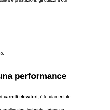
ilità e prestazioni, gli utilizzi a cui
zo.
r una performance
 carrelli elevatori
, è fondamentale
 applicazioni industriali intensive.