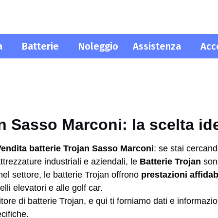
a
Batterie
Noleggio
Assistenza
Acc
an Sasso Marconi: la scelta id
endita batterie Trojan Sasso Marconi
: se stai cercand
ttrezzature industriali e aziendali, le
Batterie Trojan
son
l settore, le batterie Trojan offrono
prestazioni affidab
elli elevatori e alle golf car.
tore di batterie Trojan, e qui ti forniamo dati e informaz
cifiche.