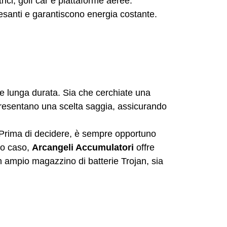
rici, golf car e piattaforme aeree.
pesanti e garantiscono energia costante.
i e lunga durata. Sia che cerchiate una
rappresentano una scelta saggia, assicurando
a. Prima di decidere, è sempre opportuno
to caso,
Arcangeli Accumulatori
offre
n ampio magazzino di batterie Trojan, sia