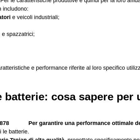
 Per le caratteristiche produttive e quindi per la loro affidab
n includono:
atori
e veicoli industriali;
i
e spazzatrici;
atteristiche e performance riferite al loro specifico utiliz
i e batterie: cosa sapere pe
Per garantire una performance ottimale dei
 le batterie.
erie Trojan di alta qualità
, progettate specificamente per