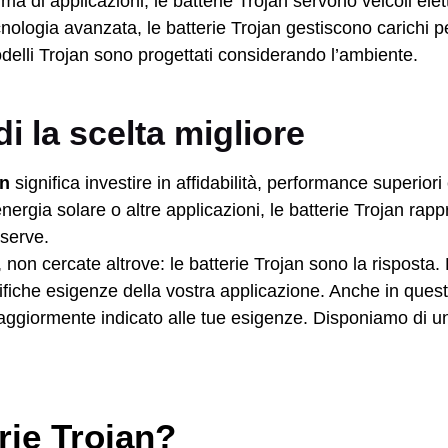
a di applicazioni, le batterie Trojan servono veicoli elett
ecnologia avanzata, le batterie Trojan gestiscono carichi 
odelli Trojan sono progettati considerando l’ambiente.
i la scelta migliore
an
significa investire in affidabilità, performance superior
i energia solare o altre applicazioni, le batterie Trojan 
serve.
, non cercate altrove: le batterie Trojan sono la rispost
ifiche esigenze della vostra applicazione. Anche in ques
maggiormente indicato alle tue esigenze. Disponiamo di u
rie Trojan?