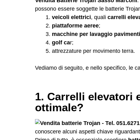
Vendita Batterie Trojan Sasso Marconi
.
possono essere soggette le batterie Troja
veicoli elettrici
, quali
carrelli elev
piattaforme aeree
;
macchine per lavaggio paviment
golf ca
r;
attrezzature per movimento terra.
Vediamo di seguito, e nello specifico, le car
1. Carrelli elevator
ottimale?
conoscere alcuni aspetti chiave riguardanti
Prima di tutto, è essenziale scegliere
batt