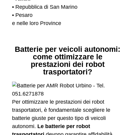
• Repubblica di San Marino
• Pesaro
e nelle loro Province
Batterie per veicoli autonomi:
come ottimizzare le
prestazioni dei robot
trasportatori?
Per ottimizzare le prestazioni dei robot
trasportatori, è fondamentale scegliere le
batterie giuste per questo tipo di veicoli
autonomi.
Le batterie per robot
trasportatori
devono garantire affidabilità,