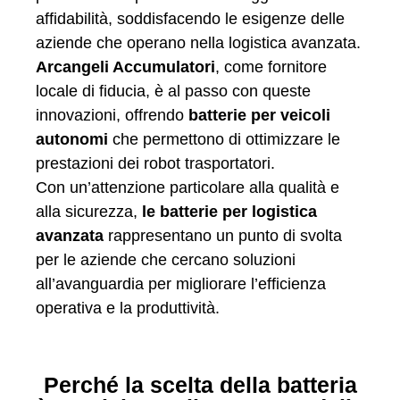
affidabilità, soddisfacendo le esigenze delle
aziende che operano nella logistica avanzata.
Arcangeli Accumulatori
, come fornitore
locale di fiducia, è al passo con queste
innovazioni, offrendo
batterie per veicoli
autonomi
che permettono di ottimizzare le
prestazioni dei robot trasportatori.
Con un’attenzione particolare alla qualità e
alla sicurezza,
le batterie per logistica
avanzata
rappresentano un punto di svolta
per le aziende che cercano soluzioni
all’avanguardia per migliorare l’efficienza
operativa e la produttività.
Perché la scelta della batteria