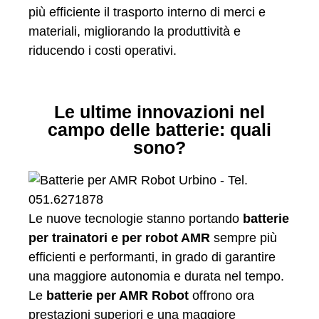
più efficiente il trasporto interno di merci e
materiali, migliorando la produttività e
riducendo i costi operativi.
Le ultime innovazioni nel
campo delle batterie: quali
sono?
Le nuove tecnologie stanno portando
batterie
per trainatori e per robot AMR
sempre più
efficienti e performanti, in grado di garantire
una maggiore autonomia e durata nel tempo.
Le
batterie per AMR Robot
offrono ora
prestazioni superiori e una maggiore