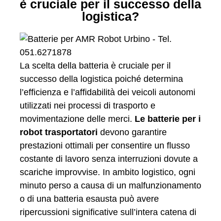
è cruciale per il successo della
logistica?
La scelta della batteria è cruciale per il
successo della logistica poiché determina
l’efficienza e l’affidabilità dei veicoli autonomi
utilizzati nei processi di trasporto e
movimentazione delle merci.
Le batterie per i
robot trasportatori
devono garantire
prestazioni ottimali per consentire un flusso
costante di lavoro senza interruzioni dovute a
scariche improvvise. In ambito logistico, ogni
minuto perso a causa di un malfunzionamento
o di una batteria esausta può avere
ripercussioni significative sull’intera catena di