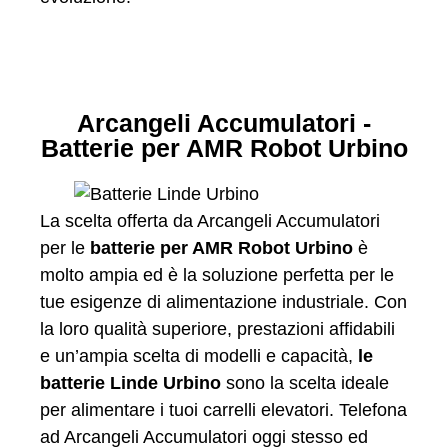
Arcangeli Accumulatori -
Batterie per AMR Robot Urbino
La scelta offerta da Arcangeli Accumulatori
per le
batterie per AMR Robot Urbino
è
molto ampia ed è la soluzione perfetta per le
tue esigenze di alimentazione industriale. Con
la loro qualità superiore, prestazioni affidabili
e un’ampia scelta di modelli e capacità,
le
batterie Linde Urbino
sono la scelta ideale
per alimentare i tuoi carrelli elevatori. Telefona
ad Arcangeli Accumulatori oggi stesso ed