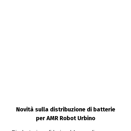
Novità sulla distribuzione di batterie
per AMR Robot Urbino