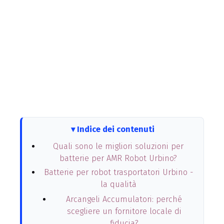
Indice dei contenuti
Quali sono le migliori soluzioni per
batterie per AMR Robot Urbino?
Batterie per robot trasportatori Urbino -
la qualità
Arcangeli Accumulatori: perché
scegliere un fornitore locale di
fiducia?