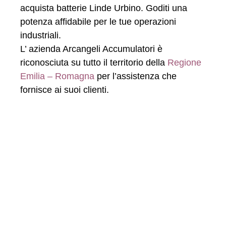
acquista batterie Linde Urbino. Goditi una
potenza affidabile per le tue operazioni
industriali.
L’ azienda Arcangeli Accumulatori è
riconosciuta su tutto il territorio della
Regione
Emilia – Romagna
per l’assistenza che
fornisce ai suoi clienti.