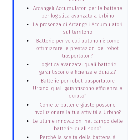
Arcangeli Accumulatori per le batterie
per logistica avanzata a Urbino
La presenza di Arcangeli Accumulatori
sul territorio
Batterie per veicoli autonomi: come
ottimizzare le prestazioni dei robot
trasportatori?
Logistica avanzata: quali batterie
garantiscono efficienza e durata?
Batterie per robot trasportatore
Urbino: quali garantiscono efficienza e
durata?
Come le batterie giuste possono
rivoluzionare la tua attività a Urbino?
Le ultime innovazioni nel campo delle
batterie: quali sono?
Perché la scelta della batteria è