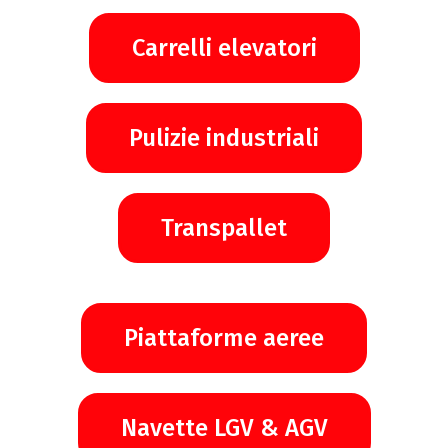
Carrelli elevatori
Pulizie industriali
Transpallet
Piattaforme aeree
Navette LGV & AGV