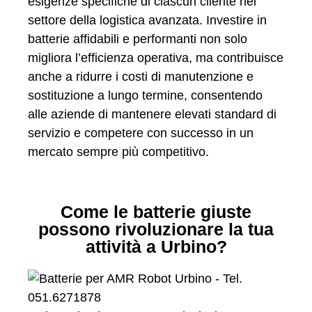
esigenze specifiche di ciascun cliente nel
settore della logistica avanzata. Investire in
batterie affidabili e performanti non solo
migliora l’efficienza operativa, ma contribuisce
anche a ridurre i costi di manutenzione e
sostituzione a lungo termine, consentendo
alle aziende di mantenere elevati standard di
servizio e competere con successo in un
mercato sempre più competitivo.
Come le batterie giuste
possono rivoluzionare la tua
attività a Urbino?