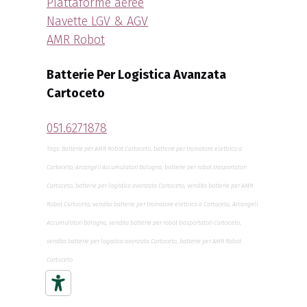
Piattaforme aeree
Navette LGV & AGV
AMR Robot
Batterie Per Logistica Avanzata
Cartoceto
051.6271878
Tags: Batterie per AMR Robot Cartoceto, batterie per trainatore elettrico a
Cartoceto, Arcangeli Accumulatori Bologna, batterie per robot trasportatori
Cartoceto, batterie per logistica avanzata Cartoceto, vendita batterie per AMR
Robot Cartoceto, vendita batterie per trainatore elettrico a Cartoceto, Arcangeli
Accumulatori Bologna, vendita batterie per robot trasportatori Cartoceto,
vendita batterie per logistica avanzata Cartoceto, batterie per AMR Robot
Cartoceto