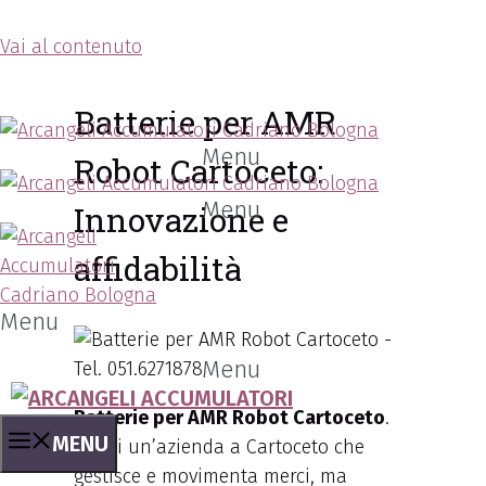
Vai al contenuto
Arcangeli Accumulatori
Batterie per AMR
Menu
Robot Cartoceto:
Menu
Innovazione e
affidabilità
Menu
Menu
Batterie per AMR Robot Cartoceto
.
MENU
Se sei un’azienda a Cartoceto che
gestisce e movimenta merci, ma