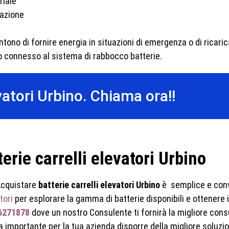
riale
razione
ntono di fornire energia in situazioni di emergenza o di ricarica
io connesso al sistema di rabbocco batterie.
evatori Urbino. Chiama ora!!
erie carrelli elevatori Urbino
cquistare
batterie carrelli elevatori Urbino
è semplice e con
tori
per esplorare la gamma di batterie disponibili e ottenere
6271878
dove un nostro Consulente ti fornirà la migliore consul
mportante per la tua azienda disporre della migliore soluzion