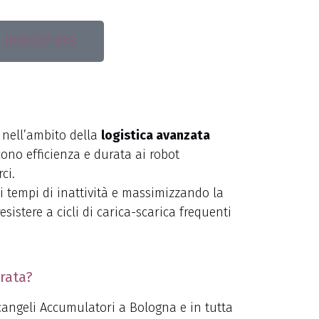
051.6271878
 nell’ambito della
logistica avanzata
cono efficienza e durata ai robot
ci.
 i tempi di inattività e massimizzando la
istere a cicli di carica-scarica frequenti
rata?
rcangeli Accumulatori a Bologna e in tutta