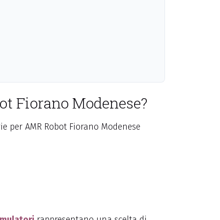
obot Fiorano Modenese?
umulatori
rappresentano una scelta di