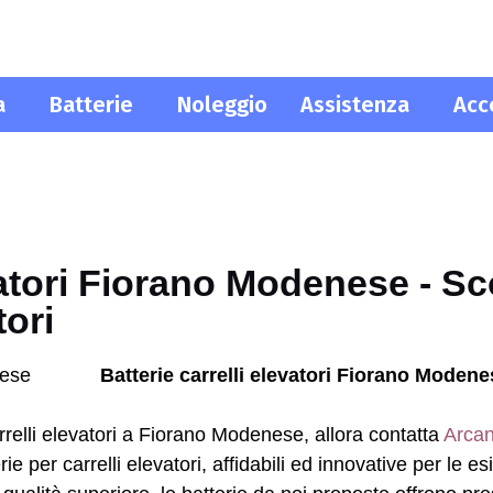
a
Batterie
Noleggio
Assistenza
Acc
NOLEGGIO
ASSISTENZA
ACCESSORI
vatori Fiorano Modenese - Sc
ori
Batterie carrelli elevatori Fiorano Modene
arrelli elevatori a Fiorano Modenese, allora contatta
Arcan
erie per carrelli elevatori, affidabili ed innovative per le 