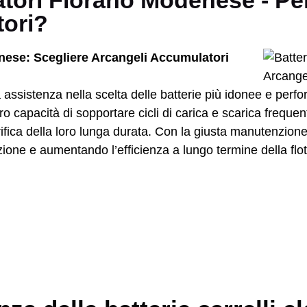
evatori Fiorano Modenese - P
tori?
enese: Scegliere Arcangeli Accumulatori
a assistenza nella scelta delle batterie più idonee e perfo
a loro capacità di sopportare cicli di carica e scarica frequ
rifica della loro lunga durata. Con la giusta manutenzion
zione e aumentando l’efficienza a lungo termine della flotta