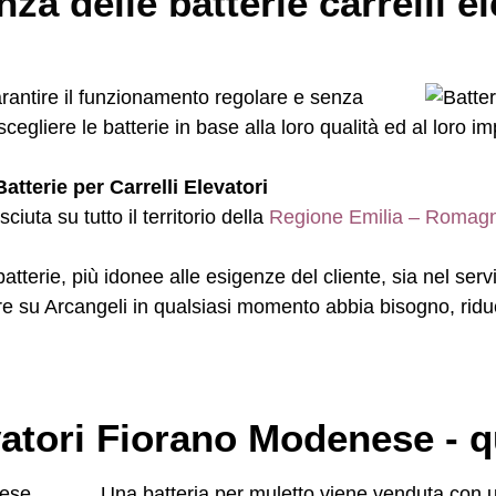
za delle batterie carrelli e
arantire il funzionamento regolare e senza
scegliere le batterie in base alla loro qualità ed al loro im
atterie per Carrelli Elevatori
uta su tutto il territorio della
Regione Emilia – Romag
i batterie, più idonee alle esigenze del cliente, sia nel s
are su Arcangeli in qualsiasi momento abbia bisogno, rid
evatori Fiorano Modenese - 
Una batteria per muletto viene venduta con un