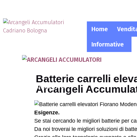
Home
Vendit
Informative
HOME
VENDITA
BATTERIE
Batterie carrelli ele
INFORMATIVE
Arcangeli Accumulat
Esigenze.
Se stai cercando le migliori batterie per c
Da noi troverai le migliori soluzioni di batt