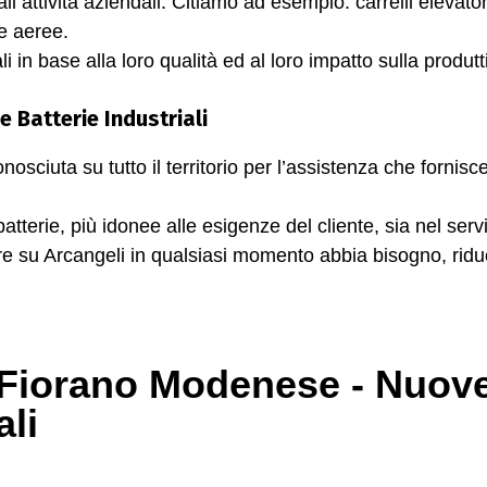
li attività aziendali. Citiamo ad esempio: carrelli elevator
me aeree.
i in base alla loro qualità ed al loro impatto sulla produttivi
e Batterie Industriali
nosciuta su tutto il territorio per l’assistenza che fornisce 
i batterie, più idonee alle esigenze del cliente, sia nel s
are su Arcangeli in qualsiasi momento abbia bisogno, rid
i Fiorano Modenese - Nuove
ali