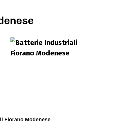
odenese
iali Fiorano Modenese
.