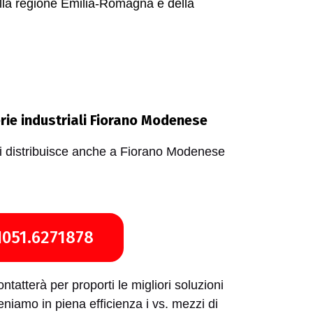
della regione Emilia-Romagna e della
rie industriali Fiorano Modenese
i distribuisce anche a Fiorano Modenese
051.6271878
ontatterà per proporti le migliori soluzioni
teniamo in piena efficienza i vs. mezzi di