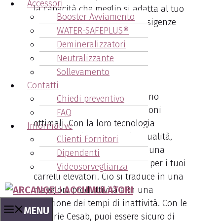
Accessori
la capacità che meglio si adatta al tuo
Booster Avviamento
carrello elevatore e alle tue esigenze
WATER-SAFEPLUS®
operative.
Demineralizzatori
Neutralizzante
Sollevamento
2. Prestazioni Ottimali
Contatti
Le batterie di marca Cesab sono
Chiedi preventivo
progettate per offrire prestazioni
FAQ
ottimali. Con la loro tecnologia
Informative
avanzata e il design di alta qualità,
Clienti Fornitori
queste batterie garantiscono una
Dipendenti
potenza costante e affidabile per i tuoi
Videosorveglianza
carrelli elevatori. Ciò si traduce in una
maggiore produttività e in una
riduzione dei tempi di inattività. Con le
MENU
batterie Cesab, puoi essere sicuro di