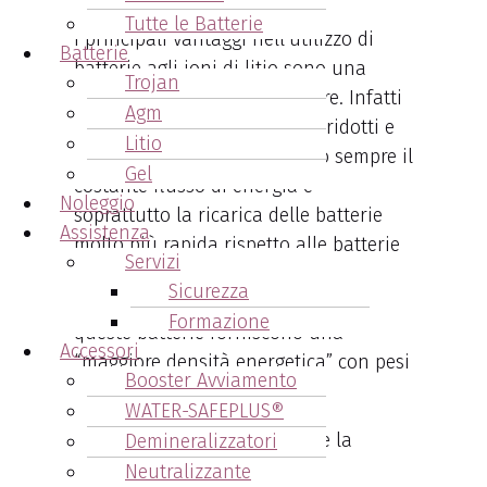
Tutte le Batterie
I principali vantaggi nell’utilizzo di
Batterie
batterie agli ioni di litio sono una
Trojan
efficienza energetica superiore. Infatti
Agm
il loro utilizzo favorisce costi ridotti e
Litio
minori emissioni, garantendo sempre il
Gel
costante flusso di energia e
Noleggio
soprattutto la ricarica delle batterie
Assistenza
molto più rapida rispetto alle batterie
Servizi
“tradizionali”.
Sicurezza
Ma l’aspetto più importante è che
Formazione
queste batterie forniscono una
Accessori
“maggiore densità energetica” con pesi
Booster Avviamento
e dimensioni ridotte.
WATER-SAFEPLUS®
Da non sottovalutare è anche la
Demineralizzatori
capacità di queste batterie di
Neutralizzante