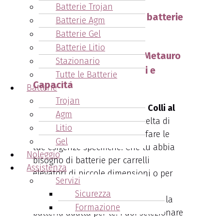
Batterie Trojan
Vantaggi dell'acquisto di batterie
Batterie Agm
Cesab Colli al Metauro
Batterie Gel
Batterie Litio
Stazionario
1. Ampia Scelta di Modelli e
Tutte le Batterie
Capacità
Batterie
Trojan
L’acquisto di batterie Cesab Colli al
Agm
Metauro
ti offre una vasta scelta di
Litio
modelli e capacità per soddisfare le
Gel
tue esigenze specifiche. Che tu abbia
Noleggio
bisogno di batterie per carrelli
Assistenza
elevatori di piccole dimensioni o per
Servizi
applicazioni industriali più
Sicurezza
impegnative, troverai sicuramente la
Formazione
batteria adatta per te. Puoi selezionare