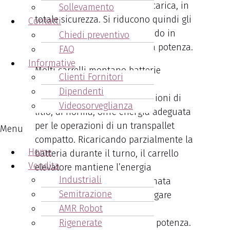
sopportare numerosi cicli di carica, in
Sollevamento
totale sicurezza. Si riducono quindi gli
Contatti
sprechi di energia, mantenendo in
Chiedi preventivo
maniera costante la massima potenza.
FAQ
Informative
Molti carrelli montano batterie
Clienti Fornitori
ingombranti e pesanti oltre il
Dipendenti
necessario. Una batteria agli ioni di
Videosorveglianza
litio, di norma, offre energia adeguata
per le operazioni di un transpallet
Menu
compatto. Ricaricando parzialmente la
Home
batteria durante il turno, il carrello
Vendita
elevatore mantiene l’energia
Industriali
sufficiente per un’intera giornata
Semitrazione
lavorativa. È essenziale impiegare
AMR Robot
batterie che garantiscano un
Rigenerate
equilibrio ottimale tra peso e potenza.