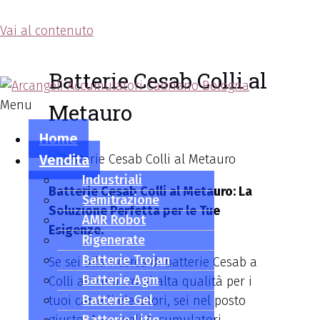
Vai al contenuto
Arcangeli Accumulatori
Batterie Cesab Colli al
Menu
Metauro
Home
Vendita
Industriali
Batterie Cesab Colli al Metauro: La
Semitrazione
Soluzione Perfetta per le Tue
AMR Robot
Esigenze.
Rigenerate
Batterie Trojan
Se sei alla ricerca di batterie Cesab a
Batterie Agm
Colli al Metauro di alta qualità per i
Batterie Gel
tuoi carrelli elevatori, sei nel posto