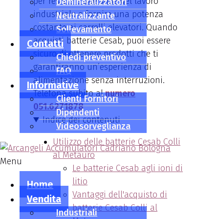
per resistere alle sfide del lavoro
Demineralizzatori
industriale e fornire una potenza
Neutralizzante
costante ai carrelli elevatori. Quando
Sollevamento
acquisti batterie Cesab, puoi essere
Contatti
sicuro di ottenere prodotti che ti
Chiedi preventivo
garantiranno un’esperienza di
FAQ
alimentazione senza interruzioni.
Informative
Telefona subito al
numero
Clienti Fornitori
051.6271878
Dipendenti
Indice dei contenuti
Videosorveglianza
Utilizzo delle batterie Cesab Colli
al Metauro
Menu
Le batterie Cesab agli ioni di
litio
Home
Vantaggi dell'acquisto di
Vendita
batterie Cesab Colli al
Industriali