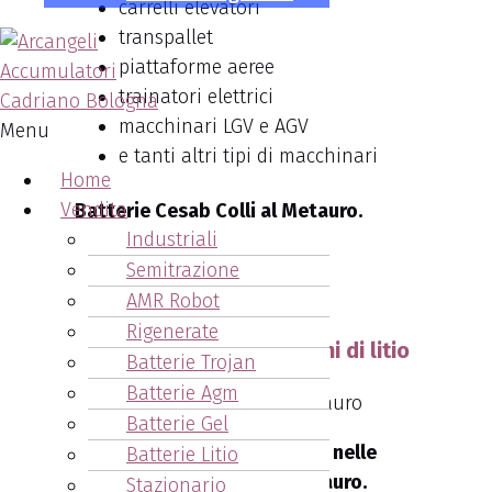
carrelli elevatori
transpallet
piattaforme aeree
trainatori elettrici
macchinari LGV e AGV
Menu
e tanti altri tipi di macchinari
Home
Vendita
Batterie Cesab Colli al Metauro.
Industriali
Chiama ora!!
Semitrazione
051.6271878
AMR Robot
Rigenerate
Le batterie Cesab agli ioni di litio
Batterie Trojan
Batterie Agm
Batterie Gel
La potenza degli ioni di litio nelle
Batterie Litio
Batterie Cesab Colli al Metauro.
Stazionario