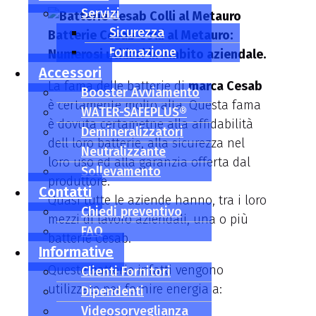
Servizi
Sicurezza
Batterie Cesab Colli al Metauro:
Formazione
Numerosi utilizzi in ambito aziendale.
Accessori
La fama delle batterie di
marca Cesab
Booster Avviamento
è certamente molto alta. Questa fama
WATER-SAFEPLUS®
è dovuta certametne alla affidabilità
Demineralizzatori
dell loro batterie, alla sicurezza nel
Neutralizzante
loro uso ed alla garanzia offerta dal
Sollevamento
produttore.
Contatti
Quasi tutte le aziende hanno, tra i loro
Chiedi preventivo
mezzi di lavoro aziendali, una o più
FAQ
batterie Cesab.
Informative
Queste batterie infatti vengono
Clienti Fornitori
utilizzate per fornire energia a:
Dipendenti
Videosorveglianza