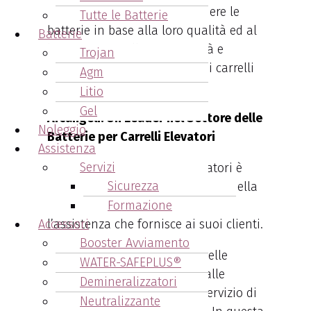
elevatori. E’ importante scegliere le
Tutte le Batterie
batterie in base alla loro qualità ed al
Batterie
loro impatto sulla produttività e
Trojan
l’efficienza dell’intera flotta di carrelli
Agm
elevatori.
Litio
Gel
Arcangeli: Un Leader nel Settore delle
Noleggio
Batterie per Carrelli Elevatori
Assistenza
Servizi
L’ azienda Arcangeli Accumulatori è
Sicurezza
riconosciuta su tutto il territorio della
Formazione
Regione Emilia – Romagna
per
Accessori
l’assistenza che fornisce ai suoi clienti.
Booster Avviamento
L’assistenza sia nella scelta delle
WATER-SAFEPLUS®
migliori batterie, più idonee alle
Demineralizzatori
esigenze del cliente, sia nel servizio di
Neutralizzante