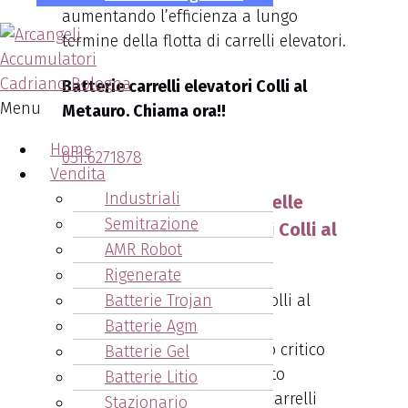
aumentando l’efficienza a lungo
termine della flotta di carrelli elevatori.
Batterie carrelli elevatori Colli al
Menu
Metauro. Chiama ora!!
Home
051.6271878
Vendita
Industriali
Arcangeli: l'importanza delle
Semitrazione
batterie carrelli elevatori Colli al
AMR Robot
Metauro
Rigenerate
Batterie Trojan
Batterie Agm
Le batterie svolgono un ruolo critico
Batterie Gel
nel garantire il funzionamento
Batterie Litio
regolare e senza intoppi dei carrelli
Stazionario