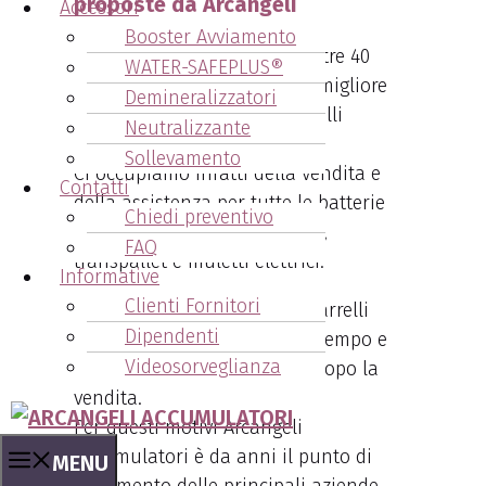
proposte da Arcangeli
Accessori
Booster Avviamento
Arcangeli Accumulatori da oltre 40
WATER-SAFEPLUS®
anni si propone come il tuo migliore
Demineralizzatori
fornitore di batterie per carrelli
Neutralizzante
elevatori.
Sollevamento
Ci occupiamo infatti della vendita e
Contatti
della assistenza per tutte le batterie
Chiedi preventivo
trazione per carrelli elevatori,
FAQ
transpallet e muletti elettrici.
Informative
Clienti Fornitori
Tutte le nostre batterie per carrelli
Dipendenti
elevatori sono garantite nel tempo e
Videosorveglianza
forniamo assistenza anche dopo la
vendita.
Per questi motivi Arcangeli
Accumulatori è da anni il punto di
MENU