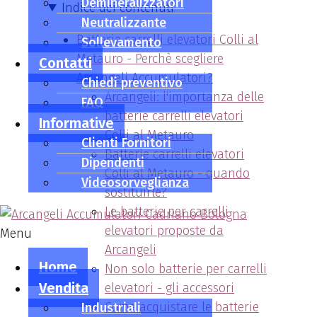
Demineralizzatori
Indice dei contenuti
Neutralizzante
Batterie carrelli elevatori Colli al
Sollevamento
Metauro - Perchè scegliere
Contatti
Arcangeli Accumulatori?
Chiedi preventivo
Arcangeli: l'importanza delle
FAQ
batterie carrelli elevatori
Informative
Colli al Metauro
Clienti Fornitori
Batterie carrelli elevatori
Dipendenti
Colli al Metauro - quando
Videosorveglianza
sostituirle?
Le batterie per carrelli
elevatori proposte da
Menu
Arcangeli
Home
Non solo batterie per carrelli
Vendita
elevatori - gli accessori
Come acquistare le batterie
Industriali