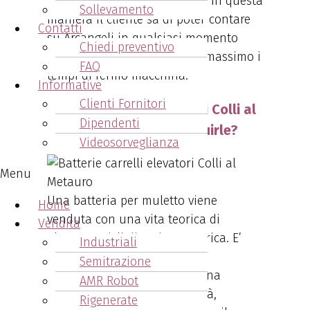
manutenzione programmata. In questa
Sollevamento
maniera il cliente sa di poter contare
Contatti
su Arcangeli in qualsiasi momento
Chiedi preventivo
abbia bisogno, riducendo al massimo i
FAQ
tempi di fermo macchina.
Informative
Clienti Fornitori
Batterie carrelli elevatori Colli al
Dipendenti
Metauro - quando sostituirle?
Videosorveglianza
Menu
Una batteria per muletto viene
Home
venduta con una vita teorica di
Vendita
oltre
1600 cicli di carica e scarica. E’
Industriali
ovvio che d
urante la sua vita
Semitrazione
lavorativa
sarà soggetta ad una
AMR Robot
naturale riduzione di capacità,
Rigenerate