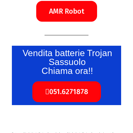
AMR Robot
Vendita batterie Trojan
Sassuolo
Chiama ora!!
051.6271878