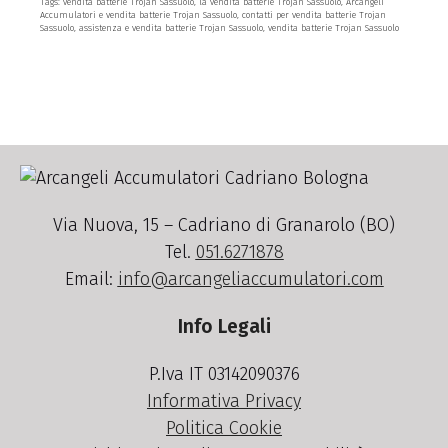
Tags: vendita batterie Trojan Sassuolo, la vendita batterie Trojan Sassuolo, Arcangeli
Accumulatori e vendita batterie Trojan Sassuolo, contatti per vendita batterie Trojan
Sassuolo, assistenza e vendita batterie Trojan Sassuolo, vendita batterie Trojan Sassuolo
Via Nuova, 15 – Cadriano di Granarolo (BO)
Tel.
051.6271878
Email:
info@arcangeliaccumulatori.com
Info Legali
P.Iva IT 03142090376
Informativa Privacy
Politica Cookie