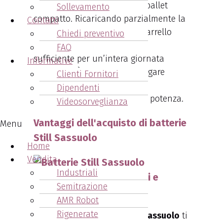
per le operazioni di un transpallet
Sollevamento
compatto. Ricaricando parzialmente la
Contatti
batteria durante il turno, il carrello
Chiedi preventivo
elevatore mantiene l’energia
FAQ
sufficiente per un’intera giornata
Informative
lavorativa. È essenziale impiegare
Clienti Fornitori
batterie che garantiscano un
Dipendenti
equilibrio ottimale tra peso e potenza.
Videosorveglianza
Vantaggi dell'acquisto di batterie
Menu
Still Sassuolo
Home
Vendita
Industriali
1. Ampia Scelta di Modelli e
Semitrazione
Capacità
AMR Robot
Rigenerate
L’acquisto di batterie Still Sassuolo
ti