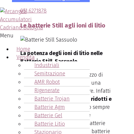
051.6271878
Le batterie Still agli ioni di litio
Menu
Home
La potenza degli ioni di litio nelle
Vendita
Batterie Still Sassuolo.
Industriali
Semitrazione
I principali vantaggi nell’utilizzo di
AMR Robot
batterie agli ioni di litio sono una
Rigenerate
efficienza energetica superiore. Infatti
Batterie Trojan
il loro utilizzo favorisce
costi ridotti e
Batterie Agm
minori emissioni
, garantendo sempre
il costante flusso di energia e
Batterie Gel
soprattutto la ricarica delle batterie
Batterie Litio
molto più rapida rispetto alle batterie
Stazionario