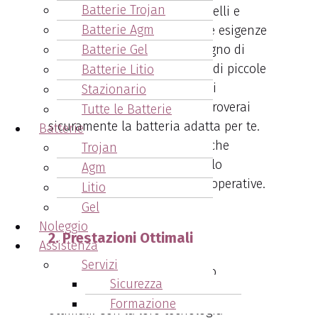
Batterie Trojan
offre una vasta scelta di modelli e
Batterie Agm
capacità per soddisfare le tue esigenze
Batterie Gel
specifiche. Che tu abbia bisogno di
batterie per carrelli elevatori di piccole
Batterie Litio
dimensioni o per applicazioni
Stazionario
industriali più impegnative, troverai
Tutte le Batterie
sicuramente la batteria adatta per te.
Batterie
Puoi selezionare la capacità che
Trojan
meglio si adatta al tuo carrello
Agm
elevatore e alle tue esigenze operative.
Litio
Gel
Noleggio
2. Prestazioni Ottimali
Assistenza
Servizi
Le batterie di marca Still sono
Sicurezza
progettate per offrire prestazioni
Formazione
ottimali. Con la loro tecnologia