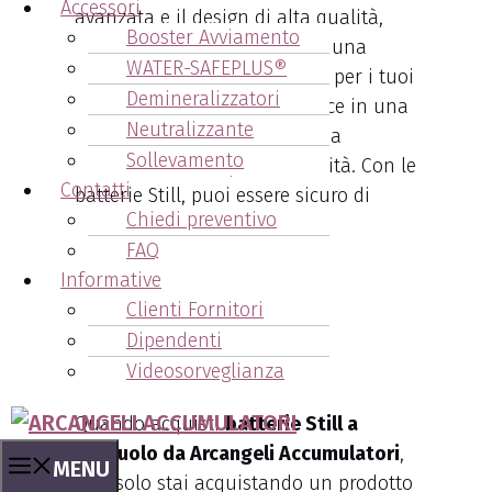
Accessori
avanzata e il design di alta qualità,
Booster Avviamento
queste batterie garantiscono una
WATER-SAFEPLUS®
potenza costante e affidabile per i tuoi
Demineralizzatori
carrelli elevatori. Ciò si traduce in una
Neutralizzante
maggiore produttività e in una
Sollevamento
riduzione dei tempi di inattività. Con le
Contatti
batterie Still, puoi essere sicuro di
Chiedi preventivo
ottenere il massimo dalle tue
FAQ
operazioni industriali.
Informative
Clienti Fornitori
3. Assistenza Clienti
Dipendenti
Professionale
Videosorveglianza
Quando acquisti
batterie Still a
Sassuolo da Arcangeli Accumulatori
,
MENU
non solo stai acquistando un prodotto