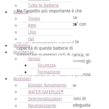
“tradizionali”.
Tutte le Batterie
Ma l’aspetto più importante è che
Batterie
queste batterie forniscono una
Trojan
“
maggiore densità energetica
” con
Agm
pesi e dimensioni ridotte.
Litio
Gel
Da non sottovalutare è anche la
Noleggio
capacità di queste batterie di
Assistenza
sopportare numerosi cicli di carica, in
Servizi
totale sicurezza. Si riducono quindi gli
Sicurezza
sprechi di energia, mantenendo in
Formazione
maniera costante la massima potenza.
Accessori
Booster Avviamento
Molti carrelli montano batterie
WATER-SAFEPLUS®
ingombranti e pesanti oltre il
necessario. Una batteria agli ioni di
Demineralizzatori
litio, di norma, offre energia adeguata
Neutralizzante