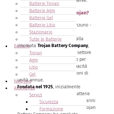
golf car che per piattaforme aeree.
Batterie Trojan
Batterie Agm
Chi produce le batterie Trojan?
Batterie Gel
Batterie Litio
Stazionario
Le batterie Trojan, prodotte dalla
Tutte le Batterie
rinomata
Trojan Battery Company
,
Batterie
sono una scelta primaria nel settore
Trojan
delle batterie a ciclo profondo per
Agm
trazione leggera, con una capacità
Litio
produttiva che supera i 4 milioni di
Gel
unità annue.
Noleggio
Fondata nel 1925
, inizialmente
Assistenza
dedicata alla produzione di batterie
Servizi
per strumenti di bordo dei sottomarini
Sicurezza
della Prima Guerra Mondiale, la Trojan
Formazione