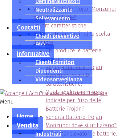
Demineralizzatori
Vendita Batterie Trojan Monzuno:
Neutralizzante
perchè sceglierle?
Sollevamento
Le loro caratteristiche
Contatti
Batterie Trojan: quindi la scelta
Chiedi preventivo
migliore
FAQ
Chi produce le batterie
Informative
Trojan?
Clienti Fornitori
Vendita Batterie Trojan
Dipendenti
Monzuno: quali le
Videosorveglianza
caratteristiche?
Quali applicazioni sono
indicate per l'uso delle
Menu
Batterie Trojan?
Home
Vendita Batterie Trojan
Vendita
Monzuno: dove si utilizzano?
1. Carrelli elevatori e batterie:
Industriali