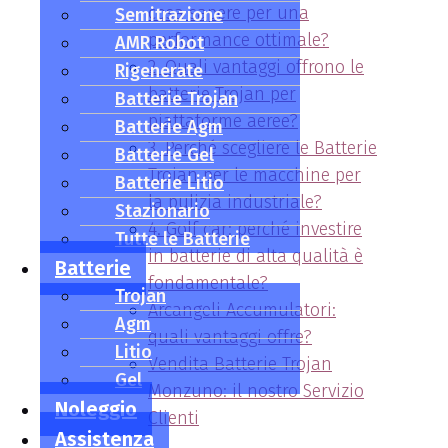
cosa sapere per una
Semitrazione
performance ottimale?
AMR Robot
2. Quali vantaggi offrono le
Rigenerate
batterie Trojan per
Batterie Trojan
piattaforme aeree?
Batterie Agm
3. Perché scegliere le Batterie
Batterie Gel
Trojan per le macchine per
Batterie Litio
la pulizia industriale?
Stazionario
4. Golf car: perché investire
Tutte le Batterie
in batterie di alta qualità è
Batterie
fondamentale?
Trojan
Arcangeli Accumulatori:
Agm
quali vantaggi offre?
Litio
Vendita Batterie Trojan
Gel
Monzuno: il nostro Servizio
Noleggio
Clienti
Assistenza