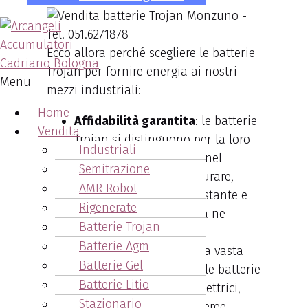
Ecco allora perché scegliere le batterie
Trojan per fornire energia ai nostri
Menu
mezzi industriali:
Home
Affidabilità garantita
: le batterie
Vendita
Trojan si distinguono per la loro
Industriali
comprovata affidabilità nel
Semitrazione
tempo. Progettate per durare,
AMR Robot
offrono una potenza costante e
Rigenerate
affidabile ogni qualvolta ne
Batterie Trojan
abbiate bisogno.
Batterie Agm
Versatilità
: adatte a una vasta
Batterie Gel
gamma di applicazioni, le batterie
Batterie Litio
Trojan servono veicoli elettrici,
Stazionario
golf car e piattaforme aeree.