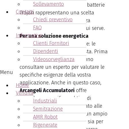
Sollevamento
solare o altre applicazioni, le batterie
Contatti
Trojan rappresentano una scelta
Chiedi preventivo
saggia, assicurando la potenza
FAQ
necessaria nel momento in cui serve.
Informative
Per una soluzione energetica
Clienti Fornitori
affidabile
, non cercate altrove: le
Dipendenti
batterie Trojan sono la risposta. Prima
di decidere, è sempre opportuno
Videosorveglianza
consultare un esperto per valutare le
Menu
specifiche esigenze della vostra
applicazione. Anche in questo caso,
Home
Arcangeli Accumulatori
offre
Vendita
consulenza specifica sul tipo di
Industriali
batteria maggiormente indicato alle
Semitrazione
tue esigenze. Disponiamo di un ampio
AMR Robot
magazzino di batterie Trojan, sia per
Rigenerate