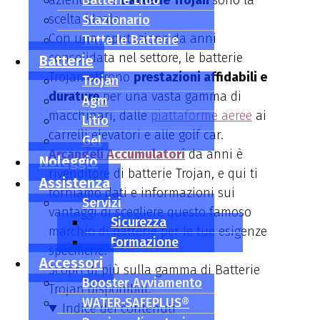
aziendali, le
Batterie Litio
Batterie Trojan
sono la
scelta ideale.
Stazionario
Con una reputazione da anni
Tutte le Batterie
consolidata nel settore, le batterie
Batterie
Trojan offrono
prestazioni affidabili e
Trojan
durature
per una vasta gamma di
Agm
macchinari, dalle
piattaforme aeree
ai
Litio
carrelli elevatori e alle golf car.
Gel
Arcangeli Accumulatori
da anni è
Noleggio
rivenditore di batterie Trojan, e qui ti
Assistenza
forniamo dati e informazioni sui
Servizi
vantaggi di scegliere questo famoso
Sicurezza
marchio di batterie per le tue esigenze
Formazione
specifiche.
Accessori
Scopri di più sulla gamma di Batterie
Booster Avviamento
Trojan disponibili.
WATER-SAFEPLUS®
Indice dei contenuti