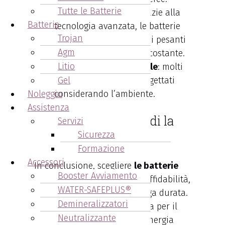
Tutte le Batterie
Prestazioni elevate
: grazie alla
Batterie
tecnologia avanzata, le batterie
Trojan
Trojan gestiscono carichi pesanti
Agm
e garantiscono energia costante.
Litio
Sostenibilità ambientale
: molti
modelli Trojan sono progettati
Gel
Noleggio
considerando l’ambiente.
Assistenza
Batterie Trojan: quindi la
Servizi
Sicurezza
scelta migliore
Formazione
Accessori
In conclusione, scegliere
le batterie
Booster Avviamento
Trojan
significa investire in affidabilità,
WATER-SAFEPLUS®
performance superiori e lunga durata.
Demineralizzatori
Sia che cerchiate una batteria per il
Neutralizzante
vostro veicolo, il sistema di energia