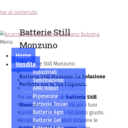
Vai al contenuto
Arcangeli Accumulatori
Batterie Still
Menu
Monzuno
Home
Vendita
Industriali
Batterie Still Monzuno: La Soluzione
Semitrazione
Perfetta per le Tue Esigenze.
AMR Robot
Rigenerate
Se sei alla ricerca di
batterie Still
Batterie Trojan
Monzuno
di alta qualità per i tuoi
Batterie Agm
carrelli elevatori, sei nel posto giusto.
Batterie Gel
Arcangeli Accumulatori propone le