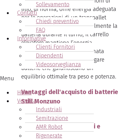
necessario. Una batteria agli ioni di
Sollevamento
litio, di norma, offre energia adeguata
Contatti
per le operazioni di un transpallet
Chiedi preventivo
compatto. Ricaricando parzialmente la
FAQ
batteria durante il turno, il carrello
Informative
elevatore mantiene l’energia
Clienti Fornitori
sufficiente per un’intera giornata
Dipendenti
lavorativa. È essenziale impiegare
Videosorveglianza
batterie che garantiscano un
equilibrio ottimale tra peso e potenza.
Menu
Vantaggi dell'acquisto di batterie
Home
Vendita
Still Monzuno
Industriali
Semitrazione
1. Ampia Scelta di Modelli e
AMR Robot
Capacità
Rigenerate