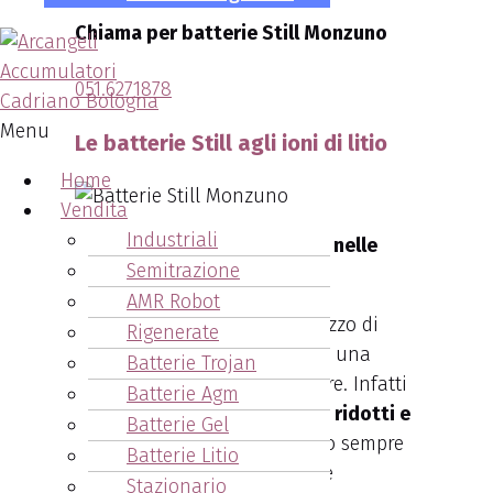
Chiama per batterie Still Monzuno
051.6271878
Menu
Le batterie Still agli ioni di litio
Home
Vendita
Industriali
La potenza degli ioni di litio nelle
Semitrazione
Batterie Still Monzuno.
AMR Robot
I principali vantaggi nell’utilizzo di
Rigenerate
batterie agli ioni di litio sono una
Batterie Trojan
efficienza energetica superiore. Infatti
Batterie Agm
il loro utilizzo favorisce
costi ridotti e
Batterie Gel
minori emissioni
, garantendo sempre
Batterie Litio
il costante flusso di energia e
Stazionario