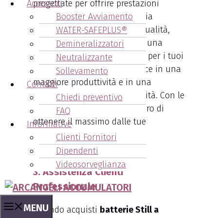
Accessori
progettate per offrire prestazioni
Booster Avviamento
ottimali. Con la loro tecnologia
avanzata e il design di alta qualità,
WATER-SAFEPLUS®
queste batterie garantiscono una
Demineralizzatori
potenza costante e affidabile per i tuoi
Neutralizzante
carrelli elevatori. Ciò si traduce in una
Sollevamento
maggiore produttività e in una
Contatti
riduzione dei tempi di inattività. Con le
Chiedi preventivo
batterie Still, puoi essere sicuro di
FAQ
ottenere il massimo dalle tue
Informative
operazioni industriali.
Clienti Fornitori
Dipendenti
Videosorveglianza
3. Assistenza Clienti
Professionale
MENU
Quando acquisti
batterie Still a