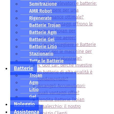
1. Carrelli elevatori e batterie:
Semitrazione
cosa sapere per una
AMR Robot
performance ottimale?
Rigenerate
2. Quali vantaggi offrono le
Batterie Trojan
batterie Trojan per
Batterie Agm
piattaforme aeree?
Batterie Gel
3. Perché scegliere le Batterie
Batterie Litio
Trojan per le macchine per
Stazionario
la pulizia industriale?
Tutte le Batterie
4. Golf car: perché investire
Batterie
in batterie di alta qualità è
Trojan
fondamentale?
Agm
Arcangeli Accumulatori:
Litio
quali vantaggi offre?
Gel
Vendita Batterie Trojan
Noleggio
Casalecchio: il nostro
Assistenza
Servizio Clienti