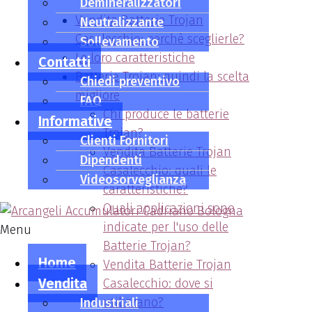
Demineralizzatori
Vendita Batterie Trojan
Neutralizzante
Casalecchio: perchè sceglierle?
Sollevamento
Le loro caratteristiche
Contatti
Batterie Trojan: quindi la scelta
Chiedi preventivo
migliore
FAQ
Chi produce le batterie
Informative
Trojan?
Clienti Fornitori
Vendita Batterie Trojan
Dipendenti
Casalecchio: quali le
Videosorveglianza
caratteristiche?
Quali applicazioni sono
indicate per l'uso delle
Menu
Batterie Trojan?
Home
Vendita Batterie Trojan
Vendita
Casalecchio: dove si
utilizzano?
Industriali