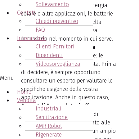
Sollevamento
vostro veicolo, il sistema di energia
Contatti
solare o altre applicazioni, le batterie
Chiedi preventivo
Trojan rappresentano una scelta
FAQ
saggia, assicurando la potenza
Informative
necessaria nel momento in cui serve.
Clienti Fornitori
Per una soluzione energetica
Dipendenti
affidabile
, non cercate altrove: le
batterie Trojan sono la risposta. Prima
Videosorveglianza
di decidere, è sempre opportuno
Menu
consultare un esperto per valutare le
specifiche esigenze della vostra
Home
applicazione. Anche in questo caso,
Vendita
Arcangeli Accumulatori
offre
Industriali
consulenza specifica sul tipo di
Semitrazione
batteria maggiormente indicato alle
AMR Robot
tue esigenze. Disponiamo di un ampio
Rigenerate