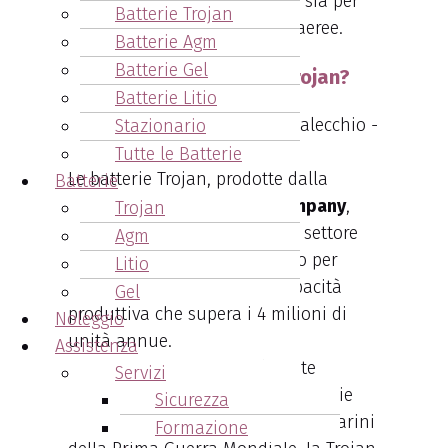
magazzino di batterie Trojan, sia per
Batterie Trojan
golf car che per piattaforme aeree.
Batterie Agm
Batterie Gel
Chi produce le batterie Trojan?
Batterie Litio
Stazionario
Tutte le Batterie
Le batterie Trojan, prodotte dalla
Batterie
rinomata
Trojan Battery Company
,
Trojan
sono una scelta primaria nel settore
Agm
delle batterie a ciclo profondo per
Litio
trazione leggera, con una capacità
Gel
produttiva che supera i 4 milioni di
Noleggio
unità annue.
Assistenza
Fondata nel 1925
, inizialmente
Servizi
dedicata alla produzione di batterie
Sicurezza
per strumenti di bordo dei sottomarini
Formazione