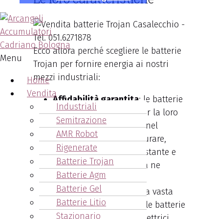
Ecco allora perché scegliere le batterie
Menu
Trojan per fornire energia ai nostri
mezzi industriali:
Home
Vendita
Affidabilità garantita
: le batterie
Industriali
Trojan si distinguono per la loro
Semitrazione
comprovata affidabilità nel
AMR Robot
tempo. Progettate per durare,
Rigenerate
offrono una potenza costante e
Batterie Trojan
affidabile ogni qualvolta ne
Batterie Agm
abbiate bisogno.
Batterie Gel
Versatilità
: adatte a una vasta
Batterie Litio
gamma di applicazioni, le batterie
Stazionario
Trojan servono veicoli elettrici,