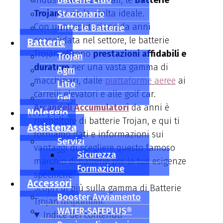
industriali e aziendali, le
Batterie Litio
Batterie
Trojan
sono la scelta ideale.
Stazionario
Con una reputazione da anni
Tutte le Batterie
consolidata nel settore, le batterie
Batterie
Trojan offrono
prestazioni affidabili e
Trojan
durature
per una vasta gamma di
Agm
macchinari, dalle
piattaforme aeree
ai
Litio
carrelli elevatori e alle golf car.
Gel
Arcangeli Accumulatori
da anni è
Noleggio
rivenditore di batterie Trojan, e qui ti
Assistenza
forniamo dati e informazioni sui
Servizi
vantaggi di scegliere questo famoso
Sicurezza
marchio di batterie per le tue esigenze
Formazione
specifiche.
Accessori
Scopri di più sulla gamma di Batterie
Booster Avviamento
Trojan disponibili.
WATER-SAFEPLUS®
Indice dei contenuti