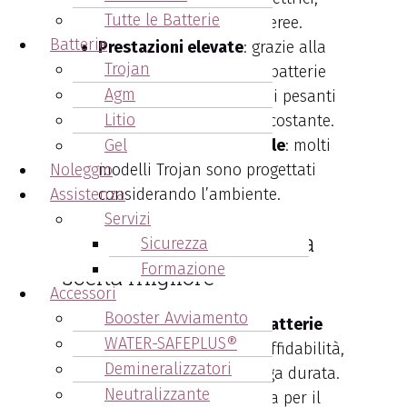
Tutte le Batterie
golf car e piattaforme aeree.
Batterie
Prestazioni elevate
: grazie alla
Trojan
tecnologia avanzata, le batterie
Agm
Trojan gestiscono carichi pesanti
Litio
e garantiscono energia costante.
Sostenibilità ambientale
Gel
: molti
Noleggio
modelli Trojan sono progettati
Assistenza
considerando l’ambiente.
Servizi
Batterie Trojan: quindi la
Sicurezza
Formazione
scelta migliore
Accessori
Booster Avviamento
In conclusione, scegliere
le batterie
WATER-SAFEPLUS®
Trojan
significa investire in affidabilità,
Demineralizzatori
performance superiori e lunga durata.
Neutralizzante
Sia che cerchiate una batteria per il