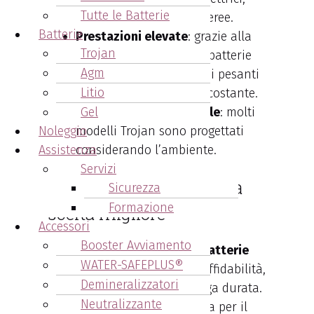
Tutte le Batterie
golf car e piattaforme aeree.
Batterie
Prestazioni elevate
: grazie alla
Trojan
tecnologia avanzata, le batterie
Agm
Trojan gestiscono carichi pesanti
Litio
e garantiscono energia costante.
Sostenibilità ambientale
Gel
: molti
Noleggio
modelli Trojan sono progettati
Assistenza
considerando l’ambiente.
Servizi
Batterie Trojan: quindi la
Sicurezza
Formazione
scelta migliore
Accessori
Booster Avviamento
In conclusione, scegliere
le batterie
WATER-SAFEPLUS®
Trojan
significa investire in affidabilità,
Demineralizzatori
performance superiori e lunga durata.
Neutralizzante
Sia che cerchiate una batteria per il