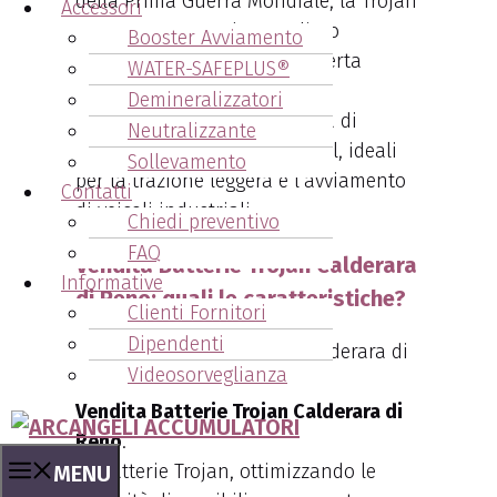
della Prima Guerra Mondiale, la Trojan
Accessori
Battery Company ha ampliato
Booster Avviamento
significativamente la sua offerta
WATER-SAFEPLUS®
durante gli anni ’50, ’60 e ’70.
Demineralizzatori
Oggi
, offre una vasta gamma di
Neutralizzante
batterie al piombo acido e gel, ideali
Sollevamento
per la trazione leggera e l’avviamento
Contatti
di veicoli industriali.
Chiedi preventivo
FAQ
Vendita Batterie Trojan Calderara
Informative
di Reno: quali le caratteristiche?
Clienti Fornitori
Dipendenti
Videosorveglianza
Vendita Batterie Trojan Calderara di
Reno
.
Le batterie Trojan, ottimizzando le
MENU