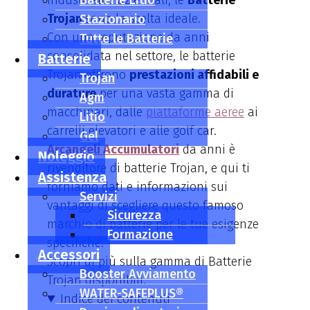
industriali e aziendali, le
Batterie Litio
Batterie
Trojan
sono la scelta ideale.
Stazionario
Con una reputazione da anni
Tutte le Batterie
consolidata nel settore, le batterie
Batterie
Trojan offrono
prestazioni affidabili e
Trojan
durature
per una vasta gamma di
Agm
macchinari, dalle
piattaforme aeree
ai
Litio
carrelli elevatori e alle golf car.
Gel
Arcangeli Accumulatori
da anni è
Noleggio
rivenditore di batterie Trojan, e qui ti
Assistenza
forniamo dati e informazioni sui
Servizi
vantaggi di scegliere questo famoso
Sicurezza
marchio di batterie per le tue esigenze
Formazione
specifiche.
Accessori
Scopri di più sulla gamma di Batterie
Booster Avviamento
Trojan disponibili.
WATER-SAFEPLUS®
Indice dei contenuti