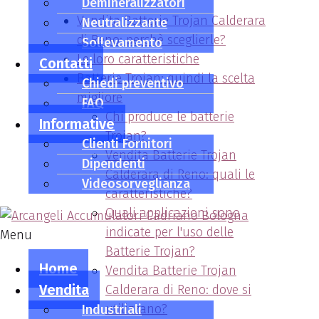
Demineralizzatori
Vendita Batterie Trojan Calderara
Neutralizzante
di Reno: perchè sceglierle?
Sollevamento
Le loro caratteristiche
Contatti
Batterie Trojan: quindi la scelta
Chiedi preventivo
migliore
FAQ
Chi produce le batterie
Informative
Trojan?
Clienti Fornitori
Vendita Batterie Trojan
Dipendenti
Calderara di Reno: quali le
Videosorveglianza
caratteristiche?
Quali applicazioni sono
indicate per l'uso delle
Menu
Batterie Trojan?
Home
Vendita Batterie Trojan
Vendita
Calderara di Reno: dove si
utilizzano?
Industriali