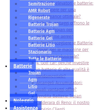
1. Carrelli elevatori e batterie:
Semitrazione
cosa sapere per una
AMR Robot
performance ottimale?
Rigenerate
2. Quali vantaggi offrono le
Batterie Trojan
batterie Trojan per
Batterie Agm
piattaforme aeree?
Batterie Gel
3. Perché scegliere le Batterie
Batterie Litio
Trojan per le macchine per
Stazionario
la pulizia industriale?
Tutte le Batterie
4. Golf car: perché investire
Batterie
in batterie di alta qualità è
Trojan
fondamentale?
Agm
Arcangeli Accumulatori:
Litio
quali vantaggi offre?
Gel
Vendita Batterie Trojan
Noleggio
Calderara di Reno: il nostro
Assistenza
Servizio Clienti