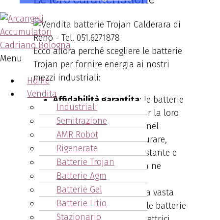
Ecco allora perché scegliere le batterie
Menu
Trojan per fornire energia ai nostri
mezzi industriali:
Home
Vendita
Affidabilità garantita
: le batterie
Industriali
Trojan si distinguono per la loro
Semitrazione
comprovata affidabilità nel
AMR Robot
tempo. Progettate per durare,
Rigenerate
offrono una potenza costante e
Batterie Trojan
affidabile ogni qualvolta ne
Batterie Agm
abbiate bisogno.
Batterie Gel
Versatilità
: adatte a una vasta
Batterie Litio
gamma di applicazioni, le batterie
Stazionario
Trojan servono veicoli elettrici,