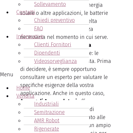
Sollevamento
vostro veicolo, il sistema di energia
Contatti
solare o altre applicazioni, le batterie
Chiedi preventivo
Trojan rappresentano una scelta
FAQ
saggia, assicurando la potenza
Informative
necessaria nel momento in cui serve.
Clienti Fornitori
Per una soluzione energetica
Dipendenti
affidabile
, non cercate altrove: le
batterie Trojan sono la risposta. Prima
Videosorveglianza
di decidere, è sempre opportuno
Menu
consultare un esperto per valutare le
specifiche esigenze della vostra
Home
applicazione. Anche in questo caso,
Vendita
Arcangeli Accumulatori
offre
Industriali
consulenza specifica sul tipo di
Semitrazione
batteria maggiormente indicato alle
AMR Robot
tue esigenze. Disponiamo di un ampio
Rigenerate