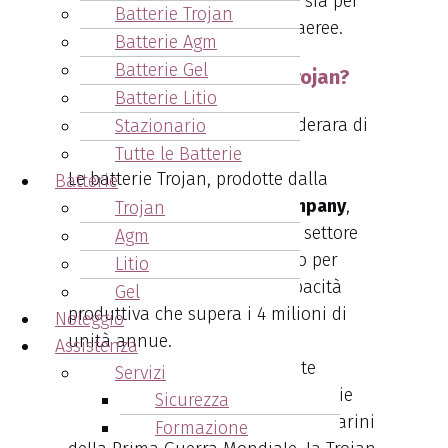
magazzino di batterie Trojan, sia per
Batterie Trojan
golf car che per piattaforme aeree.
Batterie Agm
Batterie Gel
Chi produce le batterie Trojan?
Batterie Litio
Stazionario
Tutte le Batterie
Le batterie Trojan, prodotte dalla
Batterie
rinomata
Trojan Battery Company
,
Trojan
sono una scelta primaria nel settore
Agm
delle batterie a ciclo profondo per
Litio
trazione leggera, con una capacità
Gel
produttiva che supera i 4 milioni di
Noleggio
unità annue.
Assistenza
Fondata nel 1925
, inizialmente
Servizi
dedicata alla produzione di batterie
Sicurezza
per strumenti di bordo dei sottomarini
Formazione