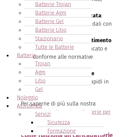
Batterie Trojan
intelligenti e rigenerati.
Batterie Agm
Consulenza personalizzata
:
Batterie Gel
Analisi dei bisogni aziendali con
Batterie Litio
soluzioni su misura.
Stazionario
Servizio di ritiro e smaltimento
Tutte le Batterie
batterie esauste
: Certificato e
Batterie
conforme alle normative
Trojan
ambientali.
Agm
Team tecnico altamente
Litio
qualificato
: Interventi rapidi in
Gel
tutta la provincia.
Noleggio
Per saperne di più sulla nostra
Assistenza
gamma,
visita la sezione Batterie per
Servizi
Carrelli Elevatori
.
Sicurezza
Formazione
Come funziona un caricabatterie