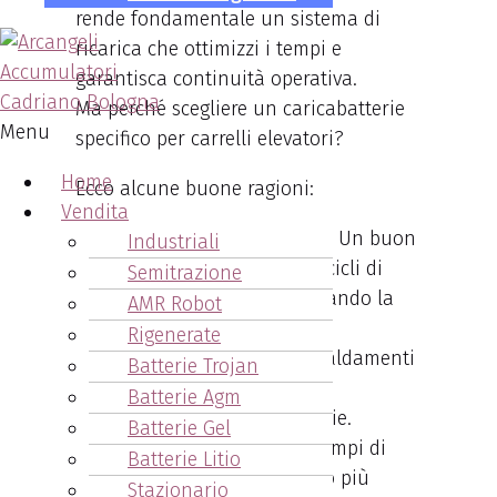
rende fondamentale un sistema di
ricarica che ottimizzi i tempi e
garantisca continuità operativa.
Ma perché scegliere un caricabatterie
Menu
specifico per carrelli elevatori?
Home
Ecco alcune buone ragioni:
Vendita
Affidabilità energetica
: Un buon
Industriali
caricabatterie assicura cicli di
Semitrazione
carica ottimali, prolungando la
AMR Robot
vita della batteria.
Rigenerate
Sicurezza
: Evita surriscaldamenti
Batterie Trojan
e danni che possono
Batterie Agm
compromettere le batterie.
Batterie Gel
Efficienza operativa
: Tempi di
Batterie Litio
carica ridotti significano più
Stazionario