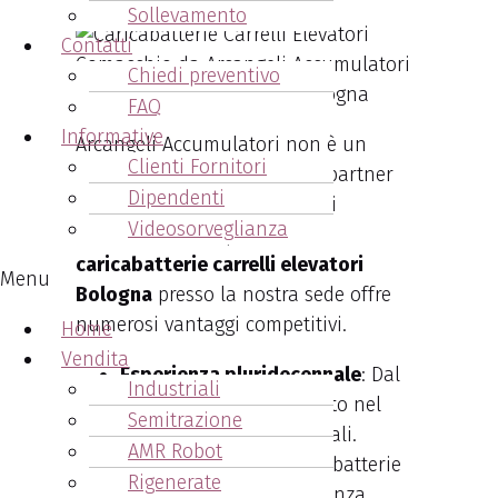
Sollevamento
Contatti
Chiedi preventivo
FAQ
Informative
Arcangeli Accumulatori non è un
Clienti Fornitori
semplice rivenditore, ma un partner
Dipendenti
strategico per aziende di ogni
Videosorveglianza
dimensione. L’acquisto di un
caricabatterie carrelli elevatori
Menu
Bologna
presso la nostra sede offre
numerosi vantaggi competitivi.
Home
Vendita
Esperienza pluridecennale
: Dal
Industriali
1970, punto di riferimento nel
Semitrazione
settore batterie industriali.
AMR Robot
Ampio catalogo
: Caricabatterie
Rigenerate
standard, ad alta frequenza,