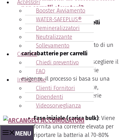
Accessori
per carrelli elevatori?
Booster Avviamento
WATER-SAFEPLUS®
Vendita Caricabatterie Carrelli
Demineralizzatori
Elevatori Comacchio
.
Neutralizzante
Comprendere il funzionamento di un
Sollevamento
caricabatterie per carrelli
Contatti
elevatori
aiuta le aziende a scegliere il
Chiedi preventivo
modello più adatto alle proprie
FAQ
esigenze. Il processo si basa su una
Informative
serie di fasi che, se ben gestite,
Clienti Fornitori
prolungano la vita delle batterie
Dipendenti
trazione:
Videosorveglianza
Fase iniziale (carica bulk)
: Viene
fornita una corrente elevata per
MENU
riportare la batteria al 70-80%