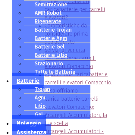
Come funziona un
Semitrazione
caricabatterie per carrelli
AMR Robot
elevatori?
Rigenerate
Caratteristiche da
Batterie Trojan
considerare prima
Batterie Agm
dell'acquisto
Batterie Gel
Servizi di vendita
Batterie Litio
caricabatterie carrelli
Stazionario
elevatori Comacchio
Tutte le Batterie
Riparazione caricabatterie
Batterie
carrelli elevatori Comacchio:
Trojan
cosa offriamo
Agm
Carica batterie Carrelli
Litio
Elevatori Comacchio:
Gel
Arcangeli Accumulatori, la
Noleggio
tua scelta
Arcangeli Accumulatori -
Assistenza