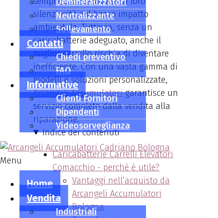
sempre più diffusi per la loro
Demineralizzatori
silenziosità e il basso impatto
Neutralizzante
ambientale. Tuttavia, senza un
Sollevamento
caricabatterie adeguato, anche il
Contatti
miglior carrello rischia di diventare
Chiedi preventivo
inefficiente. Con una vasta gamma di
FAQ
modelli e soluzioni personalizzate,
Informative
Arcangeli Accumulatori
garantisce un
Clienti Fornitori
servizio completo dalla vendita alla
Dipendenti
riparazione.
Videosorveglianza
Indice dei contenuti
Caricabatterie Carrelli Elevatori
Menu
Comacchio - perchè è utile?
Vantaggi nell’acquisto da
Home
Arcangeli Accumulatori
Vendita
Bologna
Industriali