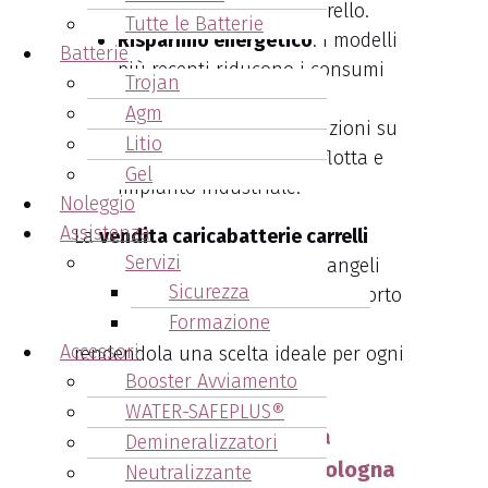
tempo di utilizzo del carrello.
Tutte le Batterie
Risparmio energetico
: I modelli
Batterie
più recenti riducono i consumi
Trojan
fino al 30%.
Agm
Personalizzazione
: Soluzioni su
Litio
misura per ogni tipo di flotta e
Gel
impianto industriale.
Noleggio
Assistenza
La
vendita caricabatterie carrelli
Servizi
elevatori Comacchio
con Arcangeli
Sicurezza
Accumulatori include anche supporto
Formazione
tecnico e assistenza post-vendita,
Accessori
rendendola una scelta ideale per ogni
Booster Avviamento
realtà imprenditoriale.
WATER-SAFEPLUS®
Vantaggi nell’acquisto da
Demineralizzatori
Arcangeli Accumulatori Bologna
Neutralizzante