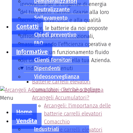
Demineralizzatori
innovative per le esigenze di energia
Neutralizzante
del tuo parco carrelli. Grazie alla loro
Sollevamento
tecnologia avanzata e alla qualità
Contatti
superiore, le batterie da noi proposte
Chiedi preventivo
offrono prestazioni eccezionali,
FAQ
massimizzando l’efficienza operativa e
Informative
garantendo un funzionamento fluido
Clienti Fornitori
dei carrelli elevatori della tua Azienda.
Indice dei contenuti
Dipendenti
Videosorveglianza
Batterie carrelli elevatori
Comacchio - Perchè scegliere
Arcangeli Accumulatori?
Menu
Arcangeli: l'importanza delle
Home
batterie carrelli elevatori
Vendita
Comacchio
Industriali
Batterie carrelli elevatori