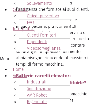
Regione Emilia – Romagna
per
Sollevamento
l’assistenza che fornisce ai suoi clienti.
Contatti
Chiedi preventivo
L’assistenza sia nella scelta delle
FAQ
migliori batterie, più idonee alle
Informative
esigenze del cliente, sia nel servizio di
Clienti Fornitori
manutenzione programmata. In questa
Dipendenti
maniera il cliente sa di poter contare
Videosorveglianza
su Arcangeli in qualsiasi momento
abbia bisogno, riducendo al massimo i
Menu
tempi di fermo macchina.
Home
Batterie carrelli elevatori
Vendita
Industriali
Comacchio - quando sostituirle?
Semitrazione
AMR Robot
Una batteria per muletto viene
Rigenerate