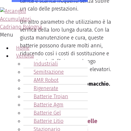
carica e scarica frequenti senza subire
un calo delle prestazioni.
Un altro parametro che utilizziamo è la
verifica della loro lunga durata. Con la
Menu
giusta manutenzione e cura, queste
batterie possono durare molti anni,
Home
riducendo così i costi di sostituzione e
Vendita
aumentando l’efficienza a lungo
Industriali
termine della flotta di carrelli elevatori.
Semitrazione
AMR Robot
Batterie carrelli elevatori Comacchio.
Rigenerate
Chiama ora!!
Batterie Trojan
Batterie Agm
051.6271878
Batterie Gel
Arcangeli: l'importanza delle
Batterie Litio
Stazionario
batterie carrelli elevatori