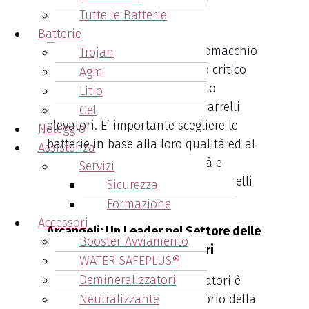
Tutte le Batterie
Comacchio
Batterie
Trojan
Le batterie svolgono un ruolo critico
Agm
nel garantire il funzionamento
Litio
regolare e senza intoppi dei carrelli
Gel
elevatori. E’ importante scegliere le
Noleggio
batterie in base alla loro qualità ed al
Assistenza
loro impatto sulla produttività e
Servizi
l’efficienza dell’intera flotta di carrelli
Sicurezza
elevatori.
Formazione
Accessori
Arcangeli: Un Leader nel Settore delle
Booster Avviamento
Batterie per Carrelli Elevatori
WATER-SAFEPLUS®
Demineralizzatori
L’ azienda Arcangeli Accumulatori è
Neutralizzante
riconosciuta su tutto il territorio della