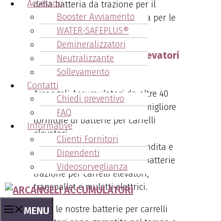
Accessori
della
batteria da trazione per il
Booster Avviamento
carrello elevatore più indicata per le
WATER-SAFEPLUS®
tue esigenze.
Demineralizzatori
Le batterie per carrelli elevatori
Neutralizzante
proposte da Arcangeli
Sollevamento
Contatti
Arcangeli Accumulatori da oltre 40
Chiedi preventivo
anni si propone come il tuo migliore
FAQ
fornitore di batterie per carrelli
Informative
elevatori.
Clienti Fornitori
Ci occupiamo infatti della vendita e
Dipendenti
della assistenza per tutte le batterie
Videosorveglianza
trazione per carrelli elevatori,
transpallet e muletti elettrici.
Tutte le nostre batterie per carrelli
MENU