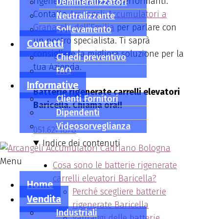
rigenerate affidabili e performanti.
Demineralizzatori
Contatta
Arcangeli Accumulatori a
Neutralizzante
Granarolo dell’Emilia
per parlare con
Sollevamento
un nostro specialista. Ti saprà
Contatti
consigliare la migliore soluzione per la
Chiedi preventivo
tua Azienda.
FAQ
Informative
Batterie rigenerate carrelli elevatori
Clienti Fornitori
Baricella. Chiama ora!!
Dipendenti
Videosorveglianza
051.6271878
Indice dei contenuti
Menu
Cosa sono le batterie rigenerate
carrelli elevatori Baricella?
Home
Perché scegliere batterie
Vendita
rigenerate Baricella
Industriali
Vantaggi delle batterie