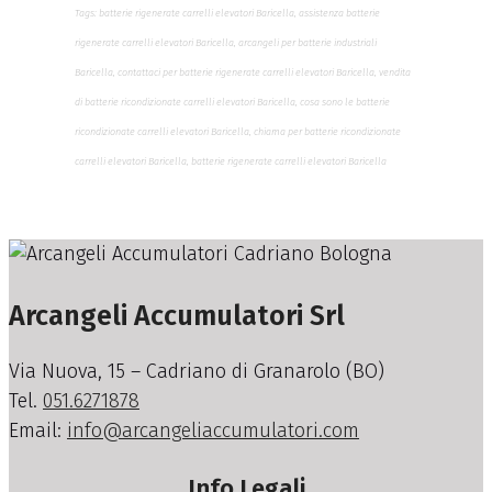
Tags: batterie rigenerate carrelli elevatori Baricella, assistenza batterie
rigenerate carrelli elevatori Baricella, arcangeli per batterie industriali
Baricella, contattaci per batterie rigenerate carrelli elevatori Baricella, vendita
di batterie ricondizionate carrelli elevatori Baricella, cosa sono le batterie
ricondizionate carrelli elevatori Baricella, chiama per batterie ricondizionate
carrelli elevatori Baricella, batterie rigenerate carrelli elevatori Baricella
Arcangeli Accumulatori Srl
Via Nuova, 15 – Cadriano di Granarolo (BO)
Tel.
051.6271878
Email:
info@arcangeliaccumulatori.com
Info Legali