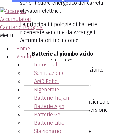
sono il cuore energetico dei carrelli
elevatori elettrici.
Le principali tipologie di batterie
rigenerate vendute da Arcangeli
Menu
Accumulatori includono:
Home
Batterie al piombo acido
:
Vendita
economiche, diffuse, ma
Industriali
necessitano di manutenzione.
Semitrazione
Batterie AGM
: senza
AMR Robot
manutenzione, ideali per
Rigenerate
ambienti puliti.
Batterie Trojan
Batterie al litio
: alta efficienza e
Batterie Agm
lunga durata, anche in versione
Batterie Gel
usata.
Batterie Litio
Stazionario
Una batteria usata può offrire