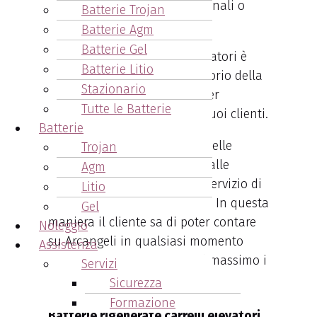
perfette per magazzini stagionali o
Batterie Trojan
imprese con budget limitati.
Batterie Agm
Batterie Gel
L’ azienda Arcangeli Accumulatori è
Batterie Litio
riconosciuta su tutto il territorio della
Stazionario
Regione Emilia – Romagna
per
Tutte le Batterie
l’assistenza che fornisce ai suoi clienti.
Batterie
L’assistenza sia nella scelta delle
Trojan
migliori batterie, più idonee alle
Agm
esigenze del cliente, sia nel servizio di
Litio
manutenzione programmata. In questa
Gel
maniera il cliente sa di poter contare
Noleggio
su Arcangeli in qualsiasi momento
Assistenza
abbia bisogno, riducendo al massimo i
Servizi
tempi di fermo macchina.
Sicurezza
Formazione
Batterie rigenerate carrelli elevatori