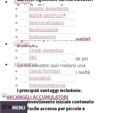
Accessori
Baricella. Chiama ora!!
Booster Avviamento
WATER-SAFEPLUS®
051.6271878
Demineralizzatori
Neutralizzante
Vantaggi delle batterie
Sollevamento
rigenerate per carrelli elevatori
Contatti
Baricella
Chiedi preventivo
FAQ
L’acquisto di batterie rigenerate per
Informative
carrelli elevatori può rivelarsi una
Clienti Fornitori
decisione strategica per molte realtà
Dipendenti
aziendali.
Videosorveglianza
I principali vantaggi includono:
Investimento iniziale contenuto
MENU
Facile accesso per piccole e