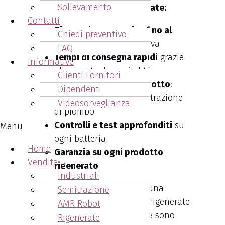
Sollevamento
scelgono le batterie rigenerate:
Contatti
Risparmio economico fino al
Chiedi preventivo
50%
rispetto a una nuova
FAQ
Tempi di consegna rapidi
grazie
Informative
alla pronta disponibilità
Clienti Fornitori
Impatto ambientale ridotto
:
Dipendenti
meno rifiuti e minore estrazione
Videosorveglianza
di piombo
Controlli e test approfonditi
su
Menu
ogni batteria
Home
Garanzia su ogni prodotto
Vendita
rigenerato
Industriali
Con un uso non intensivo e una
Semitrazione
corretta gestione, le batterie rigenerate
AMR Robot
possono durare
oltre 2 anni
e sono
Rigenerate