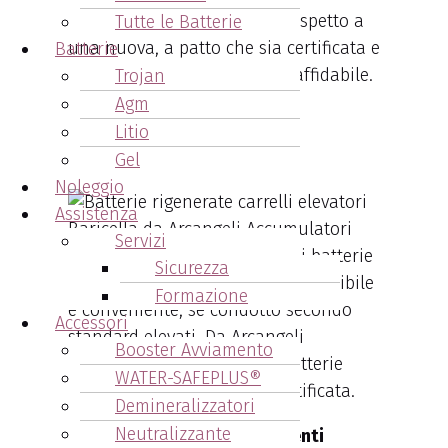
prestazioni
fino al 70-90%
rispetto a
Tutte le Batterie
una nuova, a patto che sia certificata e
Batterie
proveniente da un fornitore affidabile.
Trojan
Agm
Perché scegliere batterie
Litio
rigenerate Baricella
Gel
Noleggio
Assistenza
Servizi
Il processo di rigenerazione di batterie
Sicurezza
industriali è un’alternativa sostenibile
Formazione
e conveniente, se condotto secondo
Accessori
standard elevati. Da Arcangeli
Booster Avviamento
Accumulatori rigeneriamo batterie
WATER-SAFEPLUS®
seguendo una procedura certificata.
Demineralizzatori
Neutralizzante
Ecco perché molti nostri clienti