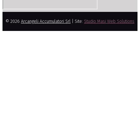
© 2026
Arcangeli Accumulatori Srl
| Site:
Studio Masi Web Solutions