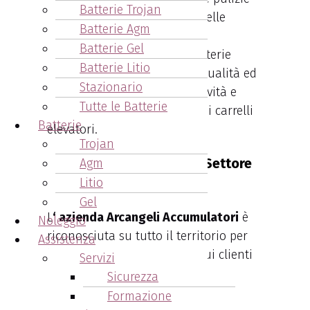
Batterie Trojan
industriali, l’alimentazione delle
Batterie Agm
piattaforme aeree.
Batterie Gel
E’ importante scegliere le batterie
Batterie Litio
industriali in base alla loro qualità ed
Stazionario
al loro impatto sulla produttività e
Tutte le Batterie
l’efficienza dell’intera flotta di carrelli
Batterie
elevatori.
Trojan
Arcangeli: Un Leader nel Settore
Agm
Litio
delle Batterie Industriali
Gel
L
‘ azienda Arcangeli Accumulatori
è
Noleggio
riconosciuta su tutto il territorio per
Assistenza
l’assistenza che fornisce ai sui clienti
Servizi
per le batterie industriali a loro
Sicurezza
fornite.
Formazione