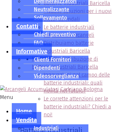
Demineralizzatori
Batterie industriali Baricella
Neutralizzante
- Nuove soluzioni per i nuovi
Sollevamento
mezzi aziendali
Contatti
Le batterie industriali
Chiedi preventivo
proposte da Arcangeli
FAQ
Distribuiamo batterie
Informative
industriali Baricella
Novità sulla distribuzione di
Clienti Fornitori
batterie industriali Baricella
Dipendenti
Innovazioni nel campo delle
Videosorveglianza
batterie industriali: quali
novità nel futuro?
Menu
Le corrette attenzioni per le
batterie industriali? Chiedi a
Home
noi!
Vendita
Industriali
Batterie Industriali