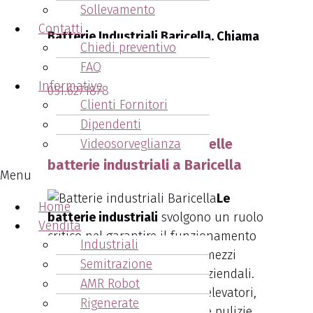
Baricella
.
Sollevamento
Contatti
Batterie Industriali Baricella. Chiama
Chiedi preventivo
ora!!
FAQ
Informative
051.6271878
Clienti Fornitori
Contattaci
Dipendenti
Arcangeli: l'importanza delle
Videosorveglianza
batterie industriali a Baricella
Menu
Le
Home
batterie industriali
svolgono un ruolo
Vendita
critico nel garantire il funzionamento
Industriali
regolare e senza intoppi dei mezzi
Semitrazione
adibiti alle normali attività aziendali.
AMR Robot
Citiamo ad esempio: carrelli elevatori,
Rigenerate
transpallet, macchinari per le pulizie