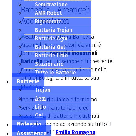
Semitrazione
Baricella - Arcangeli
AMR Robot
Accumulatori
Rigenerate
Batterie Trojan
Batterie Agm
Arcangeli Accumulatori da anni è
Batterie Gel
fornitore di
batterie industriali
Batterie Litio
Baricella
per un sempre più crescente
Stazionario
numero di importanti aziende nella
Tutte le Batterie
città di Bologna e in tutta la sua
Batterie
provincia.
Trojan
Agm
Inoltre distribuiamo e forniamo
Litio
servizio di manutenzione ed
Gel
assistenza di Batterie Industriali
Noleggio
Baricella anche ad aziende su tutto il
territorio dell’
Emilia Romagna
,
Assistenza