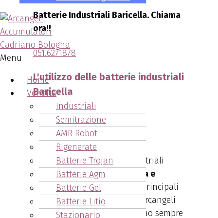
Batterie Industriali Baricella. Chiama
ora!!
051.6271878
Menu
L'utilizzo delle batterie industriali
Home
Baricella
Vendita
Industriali
Semitrazione
AMR Robot
Rigenerate
Tutte le nostre batterie industriali
Batterie Trojan
sono sempre di
ottima marca e
Batterie Agm
qualità
. Questa è una delle principali
Batterie Gel
caratteristiche dell’azienda Arcangeli
Batterie Litio
Accumulatori. Inoltre forniamo sempre
Stazionario