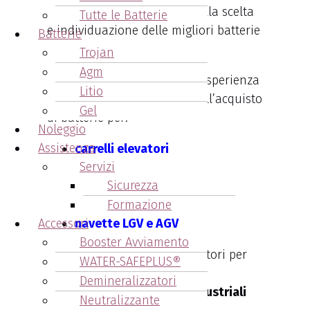
consulenza ed assistenza nella scelta
Tutte le Batterie
e individuazione delle migliori batterie
Batterie
per i vostri mezzi di lavoro.
Trojan
Agm
Pertanto affidati alla lunga esperienza
Litio
di Arcangeli Accumulatori nell’acquisto
Gel
di batterie per:
Noleggio
Assistenza
carrelli elevatori
Servizi
transpallet
Sicurezza
pulizie industriali
piattaforme aeree
Formazione
navette LGV e AGV
Accessori
Booster Avviamento
Contatta Arcangeli Accumulatori per
WATER-SAFEPLUS®
informazioni sulla vendita e
Demineralizzatori
distribuzione di
batterie industriali
Neutralizzante