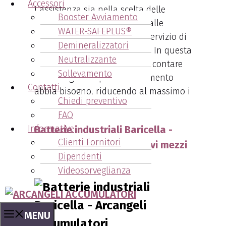
Accessori
L’assistenza sia nella scelta delle
Booster Avviamento
migliori batterie, più idonee alle
WATER-SAFEPLUS®
esigenze del cliente, sia nel servizio di
Demineralizzatori
manutenzione programmata. In questa
Neutralizzante
maniera il cliente sa di poter contare
Sollevamento
su Arcangeli in qualsiasi momento
Contatti
abbia bisogno, riducendo al massimo i
Chiedi preventivo
tempi di fermo macchina.
FAQ
Informative
Batterie industriali Baricella -
Clienti Fornitori
Nuove soluzioni per i nuovi mezzi
Dipendenti
aziendali
Videosorveglianza
MENU