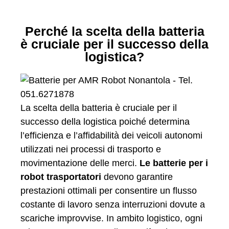
Perché la scelta della batteria
è cruciale per il successo della
logistica?
La scelta della batteria è cruciale per il
successo della logistica poiché determina
l’efficienza e l’affidabilità dei veicoli autonomi
utilizzati nei processi di trasporto e
movimentazione delle merci.
Le batterie per i
robot trasportatori
devono garantire
prestazioni ottimali per consentire un flusso
costante di lavoro senza interruzioni dovute a
scariche improvvise. In ambito logistico, ogni