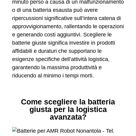
minuto perso a causa di un malfunzionamento
o di una batteria esausta può avere
ripercussioni significative sull’intera catena di
approvvigionamento, rallentando le operazioni
e generando costi aggiuntivi. Scegliere le
batterie giuste significa investire in prodotti
affidabili e duraturi che supportano le
esigenze specifiche dell’attività logistica,
garantendo la massima produttività e
riducendo al minimo i tempi morti.
Come scegliere la batteria
giusta per la logistica
avanzata?