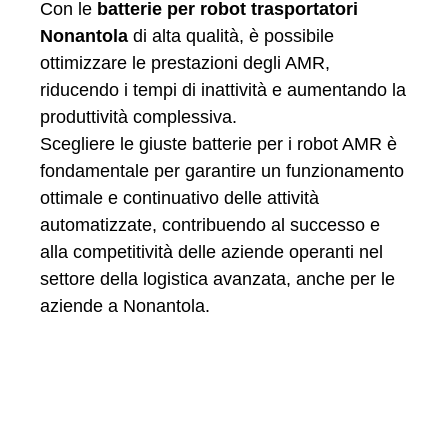
Con le
batterie per robot trasportatori
Nonantola
di alta qualità, è possibile
ottimizzare le prestazioni degli AMR,
riducendo i tempi di inattività e aumentando la
produttività complessiva.
Scegliere le giuste batterie per i robot AMR è
fondamentale per garantire un funzionamento
ottimale e continuativo delle attività
automatizzate, contribuendo al successo e
alla competitività delle aziende operanti nel
settore della logistica avanzata, anche per le
aziende a Nonantola.