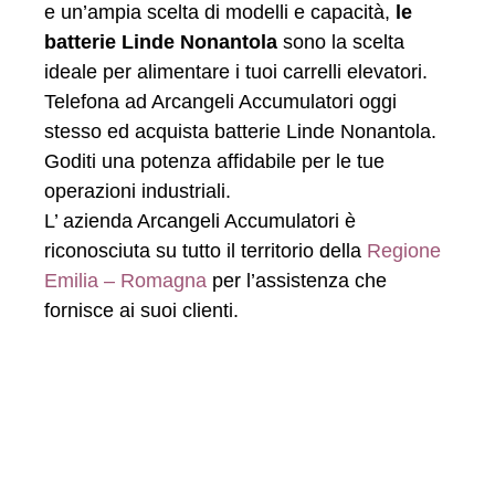
e un’ampia scelta di modelli e capacità,
le
batterie Linde Nonantola
sono la scelta
ideale per alimentare i tuoi carrelli elevatori.
Telefona ad Arcangeli Accumulatori oggi
stesso ed acquista batterie Linde Nonantola.
Goditi una potenza affidabile per le tue
operazioni industriali.
L’ azienda Arcangeli Accumulatori è
riconosciuta su tutto il territorio della
Regione
Emilia – Romagna
per l’assistenza che
fornisce ai suoi clienti.