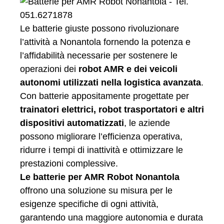
Le batterie giuste possono rivoluzionare
l’attività a Nonantola fornendo la potenza e
l’affidabilità necessarie per sostenere le
operazioni dei
robot AMR e dei veicoli
autonomi utilizzati nella logistica avanzata
.
Con batterie appositamente progettate per
trainatori elettrici, robot trasportatori e altri
dispositivi automatizzati
, le aziende
possono migliorare l’efficienza operativa,
ridurre i tempi di inattività e ottimizzare le
prestazioni complessive.
Le batterie per AMR Robot Nonantola
offrono una soluzione su misura per le
esigenze specifiche di ogni attività,
garantendo una maggiore autonomia e durata