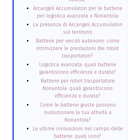
Arcangeli Accumulatori per le batterie
per logistica avanzata a Nonantola
La presenza di Arcangeli Accumulatori
sul territorio
Batterie per veicoli autonomi: come
ottimizzare le prestazioni dei robot
trasportatori?
Logistica avanzata: quali batterie
garantiscono efficienza e durata?
Batterie per robot trasportatore
Nonantola: quali garantiscono
efficienza e durata?
Come le batterie giuste possono
rivoluzionare la tua attività a
Nonantola?
Le ultime innovazioni nel campo delle
batterie: quali sono?