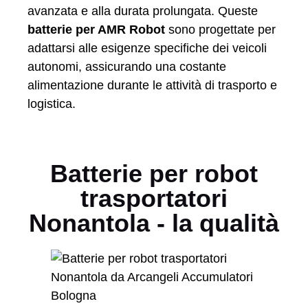
avanzata e alla durata prolungata. Queste
batterie per AMR Robot
sono progettate per
adattarsi alle esigenze specifiche dei veicoli
autonomi, assicurando una costante
alimentazione durante le attività di trasporto e
logistica.
Batterie per robot
trasportatori
Nonantola - la qualità