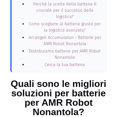
Perché la scelta della batteria è
cruciale per il successo della
logistica?
Come scegliere la batteria giusta per
la logistica avanzata?
Arcangeli Accumulatori - Batterie per
AMR Robot Nonantola
Distribuiamo batterie per AMR Robot
Nonantola
Cerca la tua batteria
Quali sono le migliori
soluzioni per batterie
per AMR Robot
Nonantola?