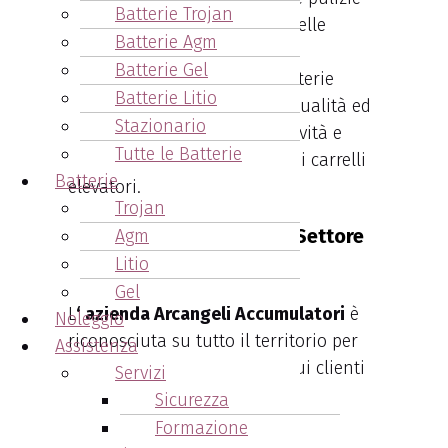
Batterie Trojan
industriali, l’alimentazione delle
Batterie Agm
piattaforme aeree.
Batterie Gel
E’ importante scegliere le batterie
Batterie Litio
industriali in base alla loro qualità ed
Stazionario
al loro impatto sulla produttività e
Tutte le Batterie
l’efficienza dell’intera flotta di carrelli
Batterie
elevatori.
Trojan
Arcangeli: Un Leader nel Settore
Agm
Litio
delle Batterie Industriali
Gel
L
‘ azienda Arcangeli Accumulatori
è
Noleggio
riconosciuta su tutto il territorio per
Assistenza
l’assistenza che fornisce ai sui clienti
Servizi
per le batterie industriali a loro
Sicurezza
fornite.
Formazione