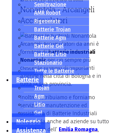
Semitrazione
Nonantola - Arcangeli
AMR Robot
Accumulatori
Rigenerate
Batterie Trojan
Batterie Agm
Arcangeli Accumulatori da anni è
Batterie Gel
fornitore di
batterie industriali
Batterie Litio
Nonantola
per un sempre più
Stazionario
crescente numero di importanti
Tutte le Batterie
aziende nella città di Bologna e in
Batterie
tutta la sua provincia.
Trojan
Agm
Inoltre distribuiamo e forniamo
Litio
servizio di manutenzione ed
Gel
assistenza di Batterie Industriali
Noleggio
Nonantola anche ad aziende su tutto
il territorio dell’
Emilia Romagna
,
Assistenza