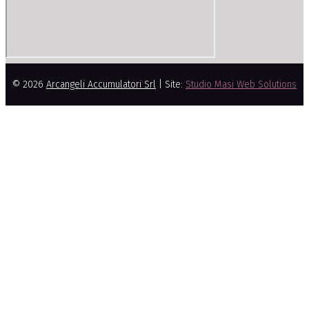
© 2026
Arcangeli Accumulatori Srl
| Site:
Studio Masi Web Solutions