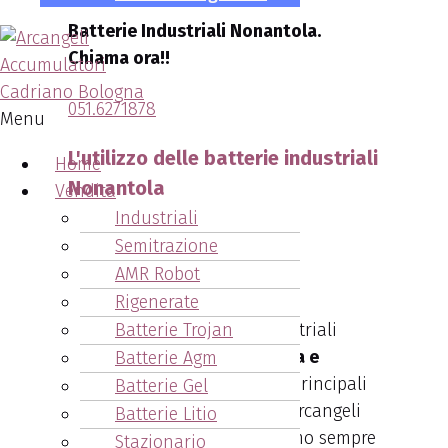
Batterie Industriali Nonantola.
Chiama ora!!
051.6271878
Menu
L'utilizzo delle batterie industriali
Home
Nonantola
Vendita
Industriali
Semitrazione
AMR Robot
Rigenerate
Tutte le nostre batterie industriali
Batterie Trojan
sono sempre di
ottima marca e
Batterie Agm
qualità
. Questa è una delle principali
Batterie Gel
caratteristiche dell’azienda Arcangeli
Batterie Litio
Accumulatori. Inoltre forniamo sempre
Stazionario