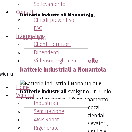
Nonantola
.
Sollevamento
Contatti
Batterie Industriali Nonantola.
Chiedi preventivo
Chiama ora!!
FAQ
Informative
051.6271878
Clienti Fornitori
Contattaci
Dipendenti
Arcangeli: l'importanza delle
Videosorveglianza
batterie industriali a Nonantola
Menu
Le
Home
batterie industriali
svolgono un ruolo
Vendita
critico nel garantire il funzionamento
Industriali
regolare e senza intoppi dei mezzi
Semitrazione
adibiti alle normali attività aziendali.
AMR Robot
Citiamo ad esempio: carrelli elevatori,
Rigenerate
transpallet, macchinari per le pulizie