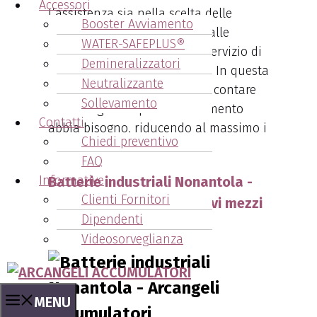
Accessori
L’assistenza sia nella scelta delle
Booster Avviamento
migliori batterie, più idonee alle
WATER-SAFEPLUS®
esigenze del cliente, sia nel servizio di
Demineralizzatori
manutenzione programmata. In questa
Neutralizzante
maniera il cliente sa di poter contare
Sollevamento
su Arcangeli in qualsiasi momento
Contatti
abbia bisogno, riducendo al massimo i
Chiedi preventivo
tempi di fermo macchina.
FAQ
Informative
Batterie industriali Nonantola -
Clienti Fornitori
Nuove soluzioni per i nuovi mezzi
Dipendenti
aziendali
Videosorveglianza
MENU