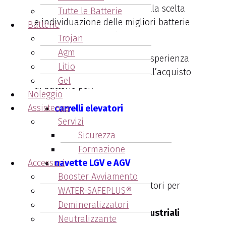
consulenza ed assistenza nella scelta
Tutte le Batterie
e individuazione delle migliori batterie
Batterie
per i vostri mezzi di lavoro.
Trojan
Agm
Pertanto affidati alla lunga esperienza
Litio
di Arcangeli Accumulatori nell’acquisto
Gel
di batterie per:
Noleggio
Assistenza
carrelli elevatori
Servizi
transpallet
Sicurezza
pulizie industriali
piattaforme aeree
Formazione
navette LGV e AGV
Accessori
Booster Avviamento
Contatta Arcangeli Accumulatori per
WATER-SAFEPLUS®
informazioni sulla vendita e
Demineralizzatori
distribuzione di
batterie industriali
Neutralizzante