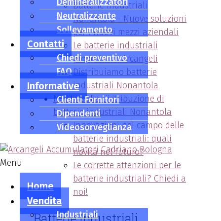
Demineralizzatori
Batterie industriali
Neutralizzante
Nonantola - Nuove soluzioni
Sollevamento
per i nuovi mezzi aziendali
Contatti
Le batterie industriali
Chiedi preventivo
proposte da Arcangeli
FAQ
Distribuiamo batterie
Informative
industriali Nonantola
Novità sulla distribuzione di
Clienti Fornitori
batterie industriali Nonantola
Dipendenti
Innovazioni nel campo delle
Videosorveglianza
batterie industriali: quali
novità nel futuro?
Menu
Le corrette attenzioni per le
batterie industriali? Chiedi a
Home
noi!
Vendita
Industriali
Batterie Industriali