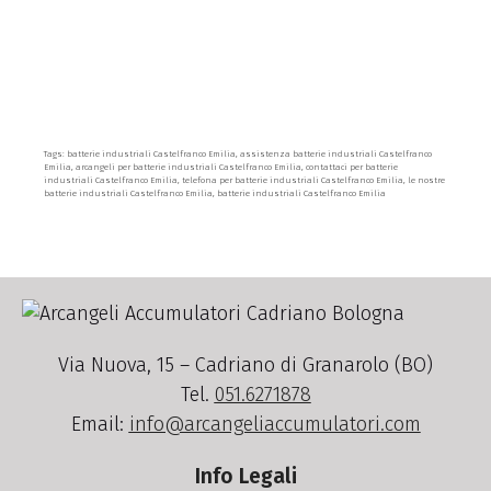
Tags: batterie industriali Castelfranco Emilia, assistenza batterie industriali Castelfranco
Emilia, arcangeli per batterie industriali Castelfranco Emilia, contattaci per batterie
industriali Castelfranco Emilia, telefona per batterie industriali Castelfranco Emilia, le nostre
batterie industriali Castelfranco Emilia, batterie industriali Castelfranco Emilia
Via Nuova, 15 – Cadriano di Granarolo (BO)
Tel.
051.6271878
Email:
info@arcangeliaccumulatori.com
Info Legali