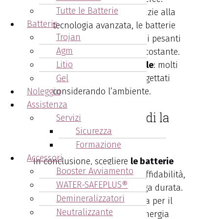
Tutte le Batterie
Prestazioni elevate
: grazie alla
Batterie
tecnologia avanzata, le batterie
Trojan
Trojan gestiscono carichi pesanti
Agm
e garantiscono energia costante.
Litio
Sostenibilità ambientale
: molti
modelli Trojan sono progettati
Gel
Noleggio
considerando l’ambiente.
Assistenza
Batterie Trojan: quindi la
Servizi
Sicurezza
scelta migliore
Formazione
Accessori
In conclusione, scegliere
le batterie
Booster Avviamento
Trojan
significa investire in affidabilità,
WATER-SAFEPLUS®
performance superiori e lunga durata.
Demineralizzatori
Sia che cerchiate una batteria per il
Neutralizzante
vostro veicolo, il sistema di energia