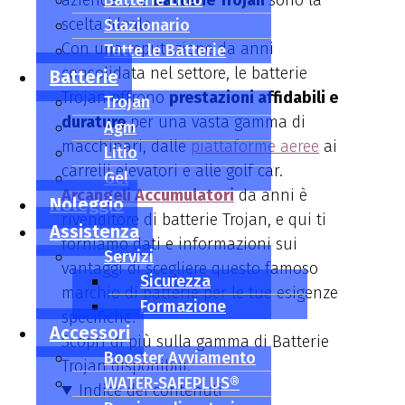
aziendali, le
Batterie Litio
Batterie Trojan
sono la
scelta ideale.
Stazionario
Con una reputazione da anni
Tutte le Batterie
consolidata nel settore, le batterie
Batterie
Trojan offrono
prestazioni affidabili e
Trojan
durature
per una vasta gamma di
Agm
macchinari, dalle
piattaforme aeree
ai
Litio
carrelli elevatori e alle golf car.
Gel
Arcangeli Accumulatori
da anni è
Noleggio
rivenditore di batterie Trojan, e qui ti
Assistenza
forniamo dati e informazioni sui
Servizi
vantaggi di scegliere questo famoso
Sicurezza
marchio di batterie per le tue esigenze
Formazione
specifiche.
Accessori
Scopri di più sulla gamma di Batterie
Booster Avviamento
Trojan disponibili.
WATER-SAFEPLUS®
Indice dei contenuti