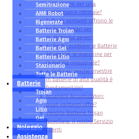
cosa sapere per una
Semitrazione
performance ottimale?
AMR Robot
2. Quali vantaggi offrono le
Rigenerate
batterie Trojan per
Batterie Trojan
piattaforme aeree?
Batterie Agm
3. Perché scegliere le Batterie
Batterie Gel
Trojan per le macchine per
Batterie Litio
la pulizia industriale?
Stazionario
4. Golf car: perché investire
Tutte le Batterie
in batterie di alta qualità è
Batterie
fondamentale?
Trojan
Arcangeli Accumulatori:
Agm
quali vantaggi offre?
Litio
Vendita Batterie Trojan
Gel
Novellara: il nostro Servizio
Noleggio
Clienti
Assistenza