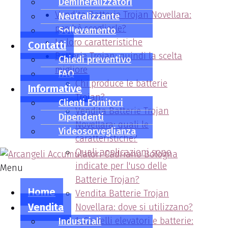
Demineralizzatori
Vendita Batterie Trojan Novellara:
Neutralizzante
perchè sceglierle?
Sollevamento
Le loro caratteristiche
Contatti
Batterie Trojan: quindi la scelta
Chiedi preventivo
migliore
FAQ
Chi produce le batterie
Informative
Trojan?
Clienti Fornitori
Vendita Batterie Trojan
Dipendenti
Novellara: quali le
Videosorveglianza
caratteristiche?
Quali applicazioni sono
indicate per l'uso delle
Menu
Batterie Trojan?
Home
Vendita Batterie Trojan
Vendita
Novellara: dove si utilizzano?
1. Carrelli elevatori e batterie:
Industriali