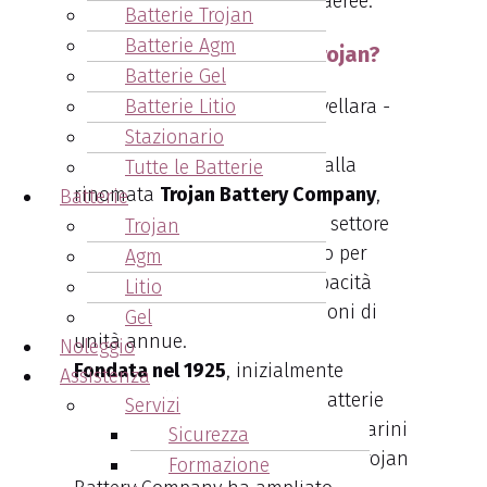
golf car che per piattaforme aeree.
Batterie Trojan
Batterie Agm
Chi produce le batterie Trojan?
Batterie Gel
Batterie Litio
Stazionario
Le batterie Trojan, prodotte dalla
Tutte le Batterie
rinomata
Trojan Battery Company
,
Batterie
sono una scelta primaria nel settore
Trojan
delle batterie a ciclo profondo per
Agm
trazione leggera, con una capacità
Litio
produttiva che supera i 4 milioni di
Gel
unità annue.
Noleggio
Fondata nel 1925
, inizialmente
Assistenza
dedicata alla produzione di batterie
Servizi
per strumenti di bordo dei sottomarini
Sicurezza
della Prima Guerra Mondiale, la Trojan
Formazione