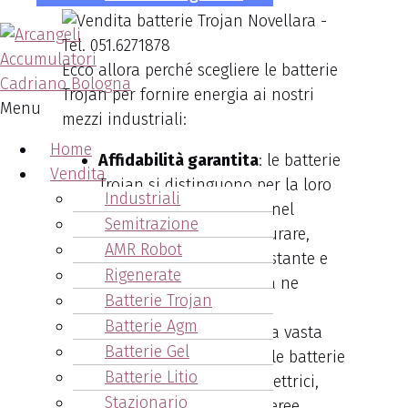
Ecco allora perché scegliere le batterie
Trojan per fornire energia ai nostri
Menu
mezzi industriali:
Home
Affidabilità garantita
: le batterie
Vendita
Trojan si distinguono per la loro
Industriali
comprovata affidabilità nel
Semitrazione
tempo. Progettate per durare,
AMR Robot
offrono una potenza costante e
Rigenerate
affidabile ogni qualvolta ne
Batterie Trojan
abbiate bisogno.
Batterie Agm
Versatilità
: adatte a una vasta
Batterie Gel
gamma di applicazioni, le batterie
Batterie Litio
Trojan servono veicoli elettrici,
Stazionario
golf car e piattaforme aeree.