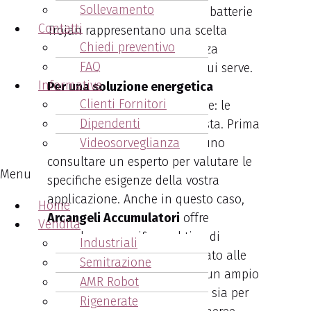
Sollevamento
solare o altre applicazioni, le batterie
Contatti
Trojan rappresentano una scelta
Chiedi preventivo
saggia, assicurando la potenza
FAQ
necessaria nel momento in cui serve.
Informative
Per una soluzione energetica
Clienti Fornitori
affidabile
, non cercate altrove: le
Dipendenti
batterie Trojan sono la risposta. Prima
di decidere, è sempre opportuno
Videosorveglianza
consultare un esperto per valutare le
Menu
specifiche esigenze della vostra
applicazione. Anche in questo caso,
Home
Arcangeli Accumulatori
offre
Vendita
consulenza specifica sul tipo di
Industriali
batteria maggiormente indicato alle
Semitrazione
tue esigenze. Disponiamo di un ampio
AMR Robot
magazzino di batterie Trojan, sia per
Rigenerate