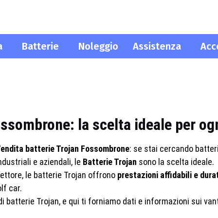
a
Batterie
Noleggio
Assistenza
Acc
ossombrone: la scelta ideale per og
endita batterie Trojan Fossombrone
: se stai cercando batteri
ndustriali e aziendali, le
Batterie Trojan
sono la scelta ideale.
ttore, le batterie Trojan offrono
prestazioni affidabili e dura
lf car.
di batterie Trojan, e qui ti forniamo dati e informazioni sui v