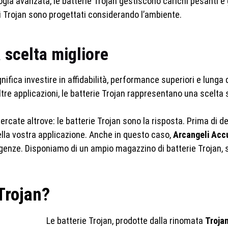
logia avanzata, le batterie Trojan gestiscono carichi pesanti 
li Trojan sono progettati considerando l’ambiente.
a scelta migliore
nifica investire in affidabilità, performance superiori e lunga 
 altre applicazioni, le batterie Trojan rappresentano una scelt
cercate altrove: le batterie Trojan sono la risposta. Prima di
ella vostra applicazione. Anche in questo caso,
Arcangeli Acc
igenze. Disponiamo di un ampio magazzino di batterie Trojan, s
Trojan?
Le batterie Trojan, prodotte dalla rinomata
Troja