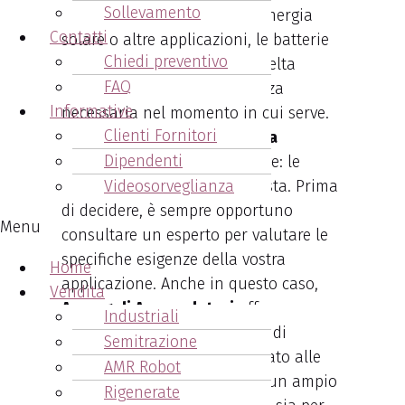
Sollevamento
vostro veicolo, il sistema di energia
Contatti
solare o altre applicazioni, le batterie
Chiedi preventivo
Trojan rappresentano una scelta
FAQ
saggia, assicurando la potenza
Informative
necessaria nel momento in cui serve.
Clienti Fornitori
Per una soluzione energetica
Dipendenti
affidabile
, non cercate altrove: le
batterie Trojan sono la risposta. Prima
Videosorveglianza
di decidere, è sempre opportuno
Menu
consultare un esperto per valutare le
specifiche esigenze della vostra
Home
applicazione. Anche in questo caso,
Vendita
Arcangeli Accumulatori
offre
Industriali
consulenza specifica sul tipo di
Semitrazione
batteria maggiormente indicato alle
AMR Robot
tue esigenze. Disponiamo di un ampio
Rigenerate