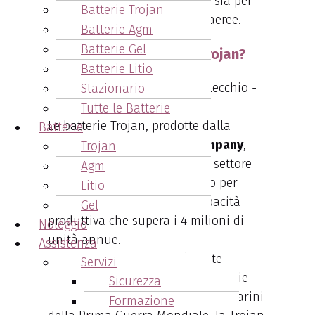
magazzino di batterie Trojan, sia per
Batterie Trojan
golf car che per piattaforme aeree.
Batterie Agm
Batterie Gel
Chi produce le batterie Trojan?
Batterie Litio
Stazionario
Tutte le Batterie
Le batterie Trojan, prodotte dalla
Batterie
rinomata
Trojan Battery Company
,
Trojan
sono una scelta primaria nel settore
Agm
delle batterie a ciclo profondo per
Litio
trazione leggera, con una capacità
Gel
produttiva che supera i 4 milioni di
Noleggio
unità annue.
Assistenza
Fondata nel 1925
, inizialmente
Servizi
dedicata alla produzione di batterie
Sicurezza
per strumenti di bordo dei sottomarini
Formazione