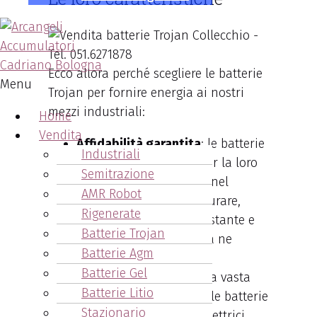
Ecco allora perché scegliere le batterie
Menu
Trojan per fornire energia ai nostri
mezzi industriali:
Home
Vendita
Affidabilità garantita
: le batterie
Industriali
Trojan si distinguono per la loro
Semitrazione
comprovata affidabilità nel
AMR Robot
tempo. Progettate per durare,
Rigenerate
offrono una potenza costante e
Batterie Trojan
affidabile ogni qualvolta ne
Batterie Agm
abbiate bisogno.
Batterie Gel
Versatilità
: adatte a una vasta
Batterie Litio
gamma di applicazioni, le batterie
Stazionario
Trojan servono veicoli elettrici,