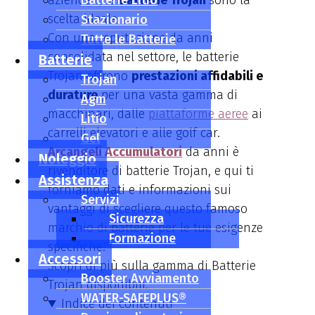
aziendali, le
Batterie Litio
Batterie Trojan
sono la
scelta ideale.
Stazionario
Con una reputazione da anni
Tutte le Batterie
consolidata nel settore, le batterie
Batterie
Trojan offrono
prestazioni affidabili e
Trojan
durature
per una vasta gamma di
Agm
macchinari, dalle
piattaforme aeree
ai
Litio
carrelli elevatori e alle golf car.
Gel
Arcangeli Accumulatori
da anni è
Noleggio
rivenditore di batterie Trojan, e qui ti
Assistenza
forniamo dati e informazioni sui
Servizi
vantaggi di scegliere questo famoso
Sicurezza
marchio di batterie per le tue esigenze
Formazione
specifiche.
Accessori
Scopri di più sulla gamma di Batterie
Booster Avviamento
Trojan disponibili.
WATER-SAFEPLUS®
Indice dei contenuti