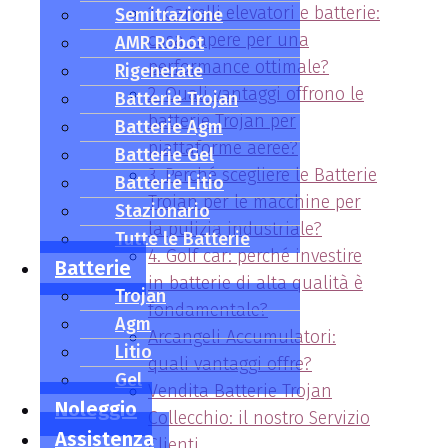
1. Carrelli elevatori e batterie:
Semitrazione
cosa sapere per una
AMR Robot
performance ottimale?
Rigenerate
2. Quali vantaggi offrono le
Batterie Trojan
batterie Trojan per
Batterie Agm
piattaforme aeree?
Batterie Gel
3. Perché scegliere le Batterie
Batterie Litio
Trojan per le macchine per
Stazionario
la pulizia industriale?
Tutte le Batterie
4. Golf car: perché investire
Batterie
in batterie di alta qualità è
Trojan
fondamentale?
Agm
Arcangeli Accumulatori:
Litio
quali vantaggi offre?
Gel
Vendita Batterie Trojan
Noleggio
Collecchio: il nostro Servizio
Assistenza
Clienti