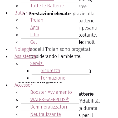
Tutte le Batterie
golf car e piattaforme aeree.
Batterie
Prestazioni elevate
: grazie alla
Trojan
tecnologia avanzata, le batterie
Agm
Trojan gestiscono carichi pesanti
Litio
e garantiscono energia costante.
Sostenibilità ambientale
Gel
: molti
Noleggio
modelli Trojan sono progettati
Assistenza
considerando l’ambiente.
Servizi
Batterie Trojan: quindi la
Sicurezza
Formazione
scelta migliore
Accessori
Booster Avviamento
In conclusione, scegliere
le batterie
WATER-SAFEPLUS®
Trojan
significa investire in affidabilità,
Demineralizzatori
performance superiori e lunga durata.
Neutralizzante
Sia che cerchiate una batteria per il