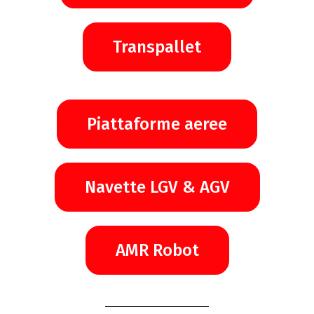
Transpallet
Piattaforme aeree
Navette LGV & AGV
AMR Robot