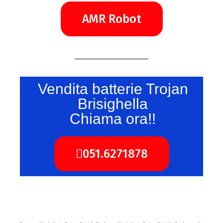
AMR Robot
Vendita batterie Trojan
Brisighella
Chiama ora!!
051.6271878