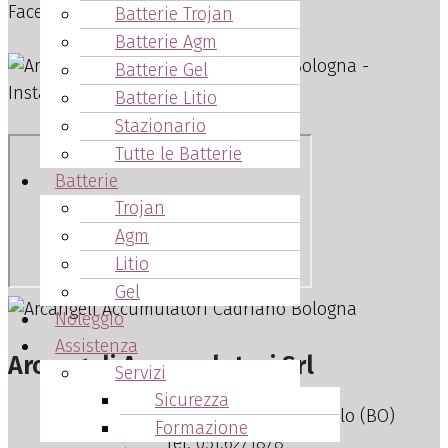
Batterie Trojan
Batterie Agm
Batterie Gel
Batterie Litio
Stazionario
Tutte le Batterie
Batterie
Trojan
Agm
Litio
Gel
Noleggio
Assistenza
Arcangeli Accumulatori Srl
Servizi
Sicurezza
Via Nuova, 15 – Cadriano di Granarolo (BO)
Formazione
Tel.
051.6271878