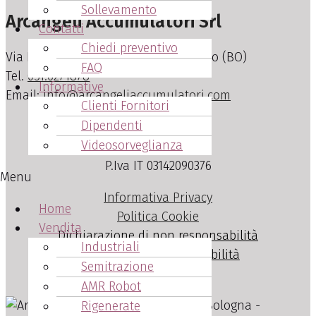
Sollevamento
Arcangeli Accumulatori Srl
Contatti
Chiedi preventivo
Via Nuova, 15 – Cadriano di Granarolo (BO)
FAQ
Tel.
051.6271878
Informative
Email:
info@arcangeliaccumulatori.com
Clienti Fornitori
Dipendenti
Info Legali
Videosorveglianza
P.Iva IT 03142090376
Menu
Informativa Privacy
Home
Politica Cookie
Vendita
Dichiarazione di non responsabilità
Industriali
Dichiarazione di Accessibilità
Semitrazione
AMR Robot
Rigenerate