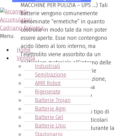
MACCHINE PER PULIZIA – UPS …) Tali
batterie vengono comunemente
denominate “ermetiche” in quanto
costruite in modo tale da non poter
Menu
essere aperte. Esse non contengono
acido libero al loro interno, ma
Home
l’elettrolito viene assorbito da un
Vendita
particolare materiale all’interno delle
Industriali
celle. Si ottengono così batterie
Semitrazione
praticamente senza manutenzione,
AMR Robot
che non necessitano di alcuna
Rigenerate
aggiunta di acqua distillata o
Batterie Trojan
demineralizzata. Se caricato
Batterie Agm
correttamente, quindi, questo tipo di
Batterie Gel
batteria non necessita di particolari
Batterie Litio
attenzioni e/o accorgimenti durante la
Stazionario