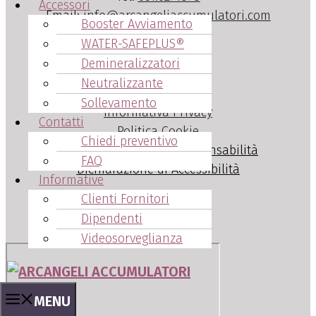
Accessori
Email:
info@arcangeliaccumulatori.com
Booster Avviamento
WATER-SAFEPLUS®
Info Legali
Demineralizzatori
P.Iva IT 03142090376
Neutralizzante
Sollevamento
Informativa Privacy
Contatti
Politica Cookie
Chiedi preventivo
Dichiarazione di non responsabilità
FAQ
Dichiarazione di Accessibilità
Informative
Clienti Fornitori
Dipendenti
Videosorveglianza
MENU