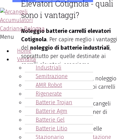
Elevatori Cotignola - quali
sono i vantaggi?
Noleggio batterie carrelli elevatori
Menu
Cotignola
. Per capire meglio i vantaggi
del
noleggio di batterie industriali
,
Home
soprattutto per quelle destinate ai
Vendita
carrelli elevatori, scopriamo:
Industriali
Semitrazione
le ragioni per scegliere il noleggio
AMR Robot
di accumulatori per i tuoi carrelli
Rigenerate
elevatori,
Batterie Trojan
i vantaggi di scegliere Arcangeli
Batterie Agm
Accumulatori come partner di
Batterie Gel
noleggio,
Batterie Litio
come ottimizzare l’uso delle
Stazionario
batterie per la
movimentazione