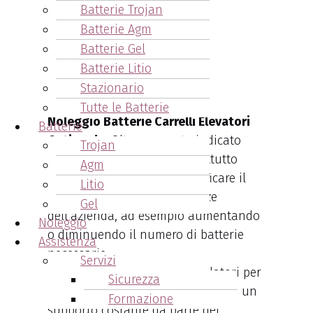
Batterie Trojan
Chiama ora!!
Batterie Agm
Batterie Gel
051.6271878
Batterie Litio
Scegliere il noleggio
Stazionario
Tutte le Batterie
Noleggio Batterie Carrelli Elevatori
Batterie
Cotignola
. Oltre a quanto indicato
Trojan
sopra, il noleggio offre soprattutto
Agm
flessibilità
: è possibile modificare il
Litio
contratto in base alle esigenze
Gel
dell’azienda, ad esempio aumentando
Noleggio
o diminuendo il numero di batterie
Assistenza
necessarie.
Servizi
Inoltre, il noleggio di accumulatori per
Sicurezza
carrelli elevatori consente di avere un
Formazione
supporto costante da parte del