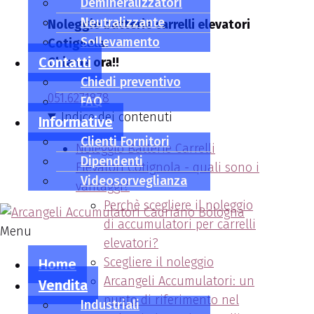
Demineralizzatori
Neutralizzante
Noleggio batterie carrelli elevatori
Sollevamento
Cotignola.
Contatti
Chiama ora!!
Chiedi preventivo
051.6271878
FAQ
Indice dei contenuti
Informative
Clienti Fornitori
Noleggio Batterie Carrelli
Dipendenti
Elevatori Cotignola - quali sono i
Videosorveglianza
vantaggi?
Perchè scegliere il noleggio
di accumulatori per carrelli
Menu
elevatori?
Scegliere il noleggio
Home
Arcangeli Accumulatori: un
Vendita
punto di riferimento nel
Industriali