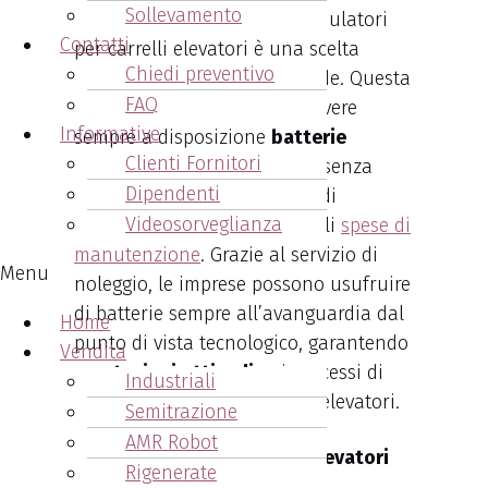
Sollevamento
Scegliere il noleggio di accumulatori
Contatti
per carrelli elevatori è una scelta
Chiedi preventivo
vantaggiosa per molte aziende. Questa
FAQ
opzione infatti permette di avere
Informative
sempre a disposizione
batterie
Clienti Fornitori
efficienti e ben mantenute
, senza
Dipendenti
doversi preoccupare di costi di
Videosorveglianza
acquisto iniziali e di eventuali
spese di
manutenzione
. Grazie al servizio di
Menu
noleggio, le imprese possono usufruire
di batterie sempre all’avanguardia dal
Home
punto di vista tecnologico, garantendo
Vendita
prestazioni ottimali
nei processi di
Industriali
movimentazione dei carrelli elevatori.
Semitrazione
AMR Robot
Noleggio batterie carrelli elevatori
Rigenerate
Cotignola.