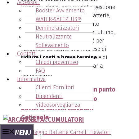
Accessori
fornitore, che si occupa della gestione
Booster Avviamento
e della manutenzione delle batterie,
WATER-SAFEPLUS®
assicurando un funzionamento
Demineralizzatori
continuativo degli impianti. In ultimo,
Neutralizzante
optare per il noleggio anziché per
Sollevamento
l’acquisto consente alle imprese di
Contatti
ridurre i costi a breve termine
e di
Chiedi preventivo
migliorare la gestione finanziaria
FAQ
complessiva.
Informative
Clienti Fornitori
Arcangeli Accumulatori: un punto
Dipendenti
di riferimento nel noleggio
Videosorveglianza
batterie carrelli elevatori
Cotignola
MENU