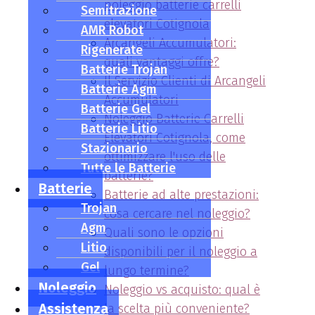
noleggio batterie carrelli
Semitrazione
elevatori Cotignola
AMR Robot
Arcangeli Accumulatori:
Rigenerate
quali vantaggi offre?
Batterie Trojan
Il Servizio Clienti di Arcangeli
Batterie Agm
Accumulatori
Batterie Gel
Noleggio Batterie Carrelli
Batterie Litio
Elevatori Cotignola, come
Stazionario
ottimizzare l'uso delle
Tutte le Batterie
batterie?
Batterie
Batterie ad alte prestazioni:
Trojan
cosa cercare nel noleggio?
Agm
Quali sono le opzioni
Litio
disponibili per il noleggio a
Gel
lungo termine?
Noleggio
Noleggio vs acquisto: qual è
Assistenza
la scelta più conveniente?