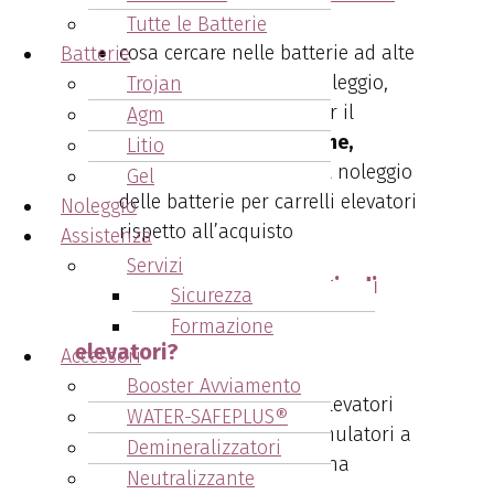
delle merci
a Cotignola,
Tutte le Batterie
cosa cercare nelle batterie ad alte
Batterie
prestazioni in fase di noleggio,
Trojan
le opzioni disponibili per il
Agm
noleggio a lungo termine,
Litio
quando è conveniente il noleggio
Gel
delle batterie per carrelli elevatori
Noleggio
rispetto all’acquisto
Assistenza
Servizi
Perchè scegliere il noleggio di
Sicurezza
accumulatori per carrelli
Formazione
elevatori?
Accessori
Booster Avviamento
WATER-SAFEPLUS®
Demineralizzatori
Neutralizzante