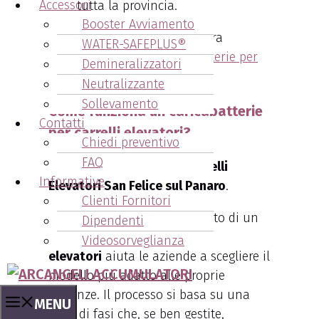
Accessori
tutta la provincia.
Booster Avviamento
Per saperne di più sulla nostra
WATER-SAFEPLUS®
gamma,
visita la sezione Batterie per
Demineralizzatori
Carrelli Elevatori
.
Neutralizzante
Sollevamento
Come funziona un caricabatterie
Contatti
per carrelli elevatori?
Chiedi preventivo
FAQ
Vendita Caricabatterie Carrelli
Informative
Elevatori San Felice sul Panaro
.
Clienti Fornitori
Comprendere il funzionamento di un
Dipendenti
caricabatterie per carrelli
Videosorveglianza
elevatori
aiuta le aziende a scegliere il
modello più adatto alle proprie
esigenze. Il processo si basa su una
MENU
serie di fasi che, se ben gestite,