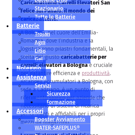
Batterie Litio
Caricabatterie Carrelli Elevatori San
Stazionario
Felice sul Panaro: il mondo dei
Tutte le Batterie
caricabatterie.
Batterie
A Bologna, nel cuore dell’Emilia-
Trojan
Romagna, dove l’industria e la
Agm
logistica sono pilastri fondamentali, la
Litio
scelta del giusto
caricabatterie per
Gel
carrelli elevatori a Bologna
è cruciale
Noleggio
per garantire efficienza e
produttività
.
Assistenza
Arcangeli Accumulatori a Bologna, con
Servizi
sede a Cadriano, è un punto di
Sicurezza
riferimento storico per aziende che
Formazione
necessitano di sistemi di ricarica
Accessori
performanti e affidabili per i propri
Booster Avviamento
mezzi da magazzino.
WATER-SAFEPLUS®