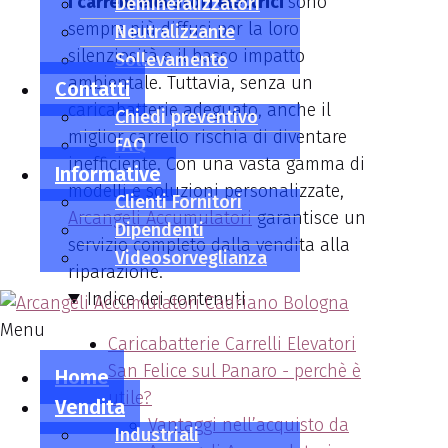
I carrelli elevatori elettrici
sono
Demineralizzatori
sempre più diffusi per la loro
Neutralizzante
silenziosità e il basso impatto
Sollevamento
ambientale. Tuttavia, senza un
Contatti
caricabatterie adeguato, anche il
Chiedi preventivo
miglior carrello rischia di diventare
FAQ
inefficiente. Con una vasta gamma di
Informative
modelli e soluzioni personalizzate,
Clienti Fornitori
Arcangeli Accumulatori
garantisce un
Dipendenti
servizio completo dalla vendita alla
Videosorveglianza
riparazione.
Indice dei contenuti
Menu
Caricabatterie Carrelli Elevatori
San Felice sul Panaro - perchè è
Home
utile?
Vendita
Vantaggi nell’acquisto da
Industriali