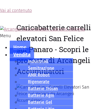
Vai al contenuto
Arcangeli Accumulatori
Caricabatterie carrelli
Menu
elevatori San Felice
Home
sul Panaro - Scopri le
Vendita
proposte di Arcangeli
Industriali
Semitrazione
Accumulatori
AMR Robot
Rigenerate
Batterie Trojan
Batterie Agm
Batterie Gel