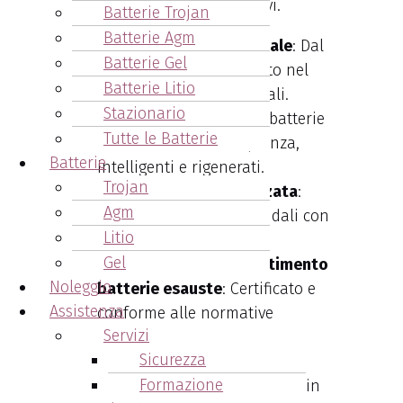
numerosi vantaggi competitivi.
Batterie Trojan
Batterie Agm
Esperienza pluridecennale
: Dal
Batterie Gel
1970, punto di riferimento nel
Batterie Litio
settore batterie industriali.
Stazionario
Ampio catalogo
: Caricabatterie
Tutte le Batterie
standard, ad alta frequenza,
Batterie
intelligenti e rigenerati.
Trojan
Consulenza personalizzata
:
Agm
Analisi dei bisogni aziendali con
Litio
soluzioni su misura.
Gel
Servizio di ritiro e smaltimento
Noleggio
batterie esauste
: Certificato e
Assistenza
conforme alle normative
Servizi
ambientali.
Sicurezza
Team tecnico altamente
Formazione
qualificato
: Interventi rapidi in