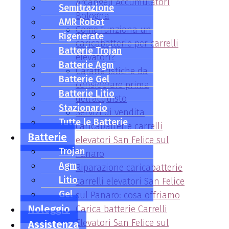
Arcangeli Accumulatori
Semitrazione
Bologna
AMR Robot
Come funziona un
Rigenerate
caricabatterie per carrelli
Batterie Trojan
elevatori?
Batterie Agm
Caratteristiche da
Batterie Gel
considerare prima
Batterie Litio
dell'acquisto
Stazionario
Servizi di vendita
Tutte le Batterie
caricabatterie carrelli
Batterie
elevatori San Felice sul
Trojan
Panaro
Agm
Riparazione caricabatterie
Litio
carrelli elevatori San Felice
Gel
sul Panaro: cosa offriamo
Noleggio
Carica batterie Carrelli
Elevatori San Felice sul
Assistenza