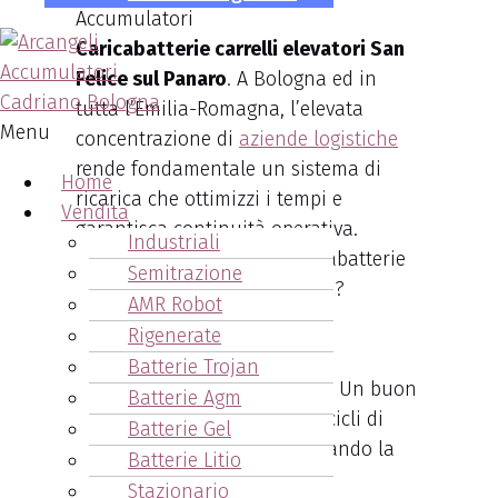
Caricabatterie carrelli elevatori San
Felice sul Panaro
. A Bologna ed in
tutta l’Emilia-Romagna, l’elevata
Menu
concentrazione di
aziende logistiche
rende fondamentale un sistema di
Home
ricarica che ottimizzi i tempi e
Vendita
garantisca continuità operativa.
Industriali
Ma perché scegliere un caricabatterie
Semitrazione
specifico per carrelli elevatori?
AMR Robot
Rigenerate
Ecco alcune buone ragioni:
Batterie Trojan
Affidabilità energetica
: Un buon
Batterie Agm
caricabatterie assicura cicli di
Batterie Gel
carica ottimali, prolungando la
Batterie Litio
vita della batteria.
Stazionario