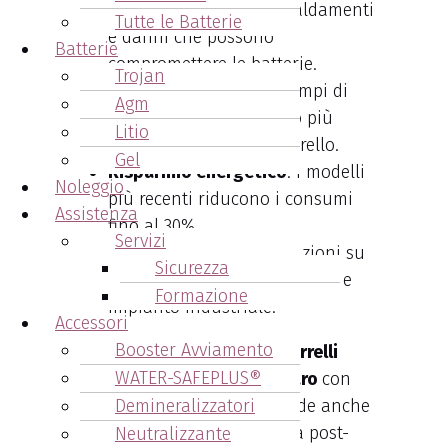
Sicurezza
: Evita surriscaldamenti
Tutte le Batterie
e danni che possono
Batterie
compromettere le batterie.
Trojan
Efficienza operativa
: Tempi di
Agm
carica ridotti significano più
Litio
tempo di utilizzo del carrello.
Gel
Risparmio energetico
: I modelli
Noleggio
più recenti riducono i consumi
Assistenza
fino al 30%.
Servizi
Personalizzazione
: Soluzioni su
Sicurezza
misura per ogni tipo di flotta e
Formazione
impianto industriale.
Accessori
Booster Avviamento
La
vendita caricabatterie carrelli
WATER-SAFEPLUS®
elevatori San Felice sul Panaro
con
Arcangeli Accumulatori include anche
Demineralizzatori
supporto tecnico e assistenza post-
Neutralizzante