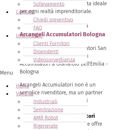
vendita, rendendola una scelta ideale
Sollevamento
per ogni realtà imprenditoriale.
Contatti
Chiedi preventivo
Vantaggi nell’acquisto da
FAQ
Arcangeli Accumulatori Bologna
Informative
Clienti Fornitori
Dipendenti
Videosorveglianza
Menu
Arcangeli Accumulatori non è un
Home
semplice rivenditore, ma un partner
Vendita
strategico per aziende di ogni
Industriali
dimensione. L’acquisto di un
Semitrazione
caricabatterie carrelli elevatori
AMR Robot
Bologna
presso la nostra sede offre
Rigenerate