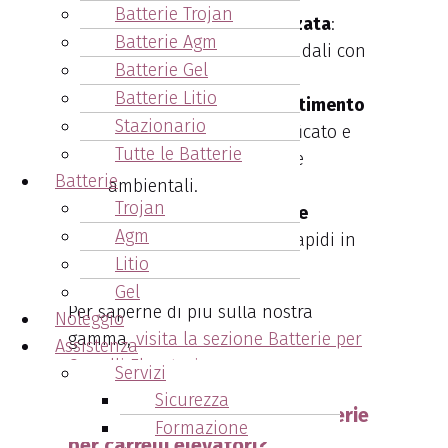
Batterie Trojan
Consulenza personalizzata
:
Batterie Agm
Analisi dei bisogni aziendali con
Batterie Gel
soluzioni su misura.
Batterie Litio
Servizio di ritiro e smaltimento
Stazionario
batterie esauste
: Certificato e
Tutte le Batterie
conforme alle normative
Batterie
ambientali.
Trojan
Team tecnico altamente
Agm
qualificato
: Interventi rapidi in
Litio
tutta la provincia.
Gel
Per saperne di più sulla nostra
Noleggio
gamma,
visita la sezione Batterie per
Assistenza
Carrelli Elevatori
.
Servizi
Sicurezza
Come funziona un caricabatterie
Formazione
per carrelli elevatori?