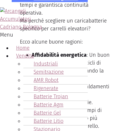
tempi e garantisca continuità
operativa.
Ma perché scegliere un caricabatterie
specifico per carrelli elevatori?
Menu
Ecco alcune buone ragioni:
Home
Affidabilità energetica
: Un buon
Vendita
caricabatterie assicura cicli di
Industriali
carica ottimali, prolungando la
Semitrazione
vita della batteria.
AMR Robot
Sicurezza
: Evita surriscaldamenti
Rigenerate
e danni che possono
Batterie Trojan
compromettere le batterie.
Batterie Agm
Efficienza operativa
: Tempi di
Batterie Gel
carica ridotti significano più
Batterie Litio
tempo di utilizzo del carrello.
Stazionario