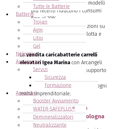
Risparmio energetico
: I modelli
Tutte le Batterie
più recenti riducono i consumi
Batterie
fino al 30%.
Trojan
Personalizzazione
: Soluzioni su
Agm
misura per ogni tipo di flotta e
Litio
impianto industriale.
Gel
Noleggio
La
vendita caricabatterie carrelli
Assistenza
elevatori Igea Marina
con Arcangeli
Servizi
Accumulatori include anche supporto
Sicurezza
tecnico e assistenza post-vendita,
Formazione
rendendola una scelta ideale per ogni
Accessori
realtà imprenditoriale.
Booster Avviamento
Vantaggi nell’acquisto da
WATER-SAFEPLUS®
Arcangeli Accumulatori Bologna
Demineralizzatori
Neutralizzante