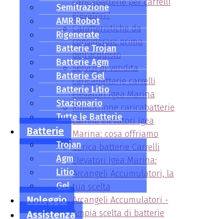
caricabatterie per carrelli
Semitrazione
elevatori?
AMR Robot
Caratteristiche da
Rigenerate
considerare prima
Batterie Trojan
dell'acquisto
Batterie Agm
Servizi di vendita
Batterie Gel
caricabatterie carrelli
Batterie Litio
elevatori Igea Marina
Stazionario
Riparazione caricabatterie
Tutte le Batterie
carrelli elevatori Igea
Batterie
Marina: cosa offriamo
Trojan
Carica batterie Carrelli
Agm
Elevatori Igea Marina:
Litio
Arcangeli Accumulatori, la
Gel
tua scelta
Noleggio
Arcangeli Accumulatori -
Ampia scelta di batterie
Assistenza