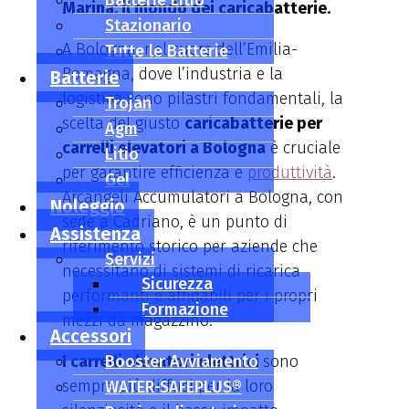
Batterie Litio
Marina: il mondo dei caricabatterie.
Stazionario
A Bologna, nel cuore dell’Emilia-
Tutte le Batterie
Romagna, dove l’industria e la
Batterie
logistica sono pilastri fondamentali, la
Trojan
scelta del giusto
caricabatterie per
Agm
carrelli elevatori a Bologna
è cruciale
Litio
per garantire efficienza e
produttività
.
Gel
Arcangeli Accumulatori a Bologna, con
Noleggio
sede a Cadriano, è un punto di
Assistenza
riferimento storico per aziende che
Servizi
necessitano di sistemi di ricarica
Sicurezza
performanti e affidabili per i propri
Formazione
mezzi da magazzino.
Accessori
I carrelli elevatori elettrici
Booster Avviamento
sono
sempre più diffusi per la loro
WATER-SAFEPLUS®