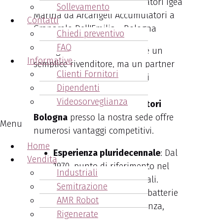
Sollevamento
Contatti
Chiedi preventivo
FAQ
Arcangeli Accumulatori non è un
Informative
semplice rivenditore, ma un partner
Clienti Fornitori
strategico per aziende di ogni
Dipendenti
dimensione. L’acquisto di un
Videosorveglianza
caricabatterie carrelli elevatori
Bologna
presso la nostra sede offre
Menu
numerosi vantaggi competitivi.
Home
Esperienza pluridecennale
: Dal
Vendita
1970, punto di riferimento nel
Industriali
settore batterie industriali.
Semitrazione
Ampio catalogo
: Caricabatterie
AMR Robot
standard, ad alta frequenza,
Rigenerate
intelligenti e rigenerati.