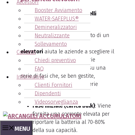
Accessori
Booster Avviamento
Vendita Caricabatterie Carrelli
WATER-SAFEPLUS®
Elevatori Igea Marina
.
Demineralizzatori
Comprendere il funzionamento di un
Neutralizzante
caricabatterie per carrelli
Sollevamento
elevatori
aiuta le aziende a scegliere il
Contatti
modello più adatto alle proprie
Chiedi preventivo
esigenze. Il processo si basa su una
FAQ
serie di fasi che, se ben gestite,
Informative
prolungano la vita delle batterie
Clienti Fornitori
trazione:
Dipendenti
Videosorveglianza
Fase iniziale (carica bulk)
: Viene
fornita una corrente elevata per
riportare la batteria al 70-80%
MENU
della sua capacità.