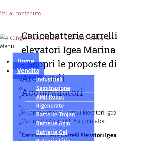
Vai al contenuto
Arcangeli Accumulatori
Caricabatterie carrelli
Menu
elevatori Igea Marina
Home
- Scopri le proposte di
Vendita
Arcangeli
Industriali
Semitrazione
Accumulatori
AMR Robot
Rigenerate
Batterie Trojan
Batterie Agm
Batterie Gel
Caricabatterie Carrelli Elevatori Igea