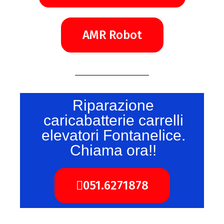
AMR Robot
Riparazione
caricabatterie carrelli
elevatori Fontanelice.
Chiama ora!!
051.6271878