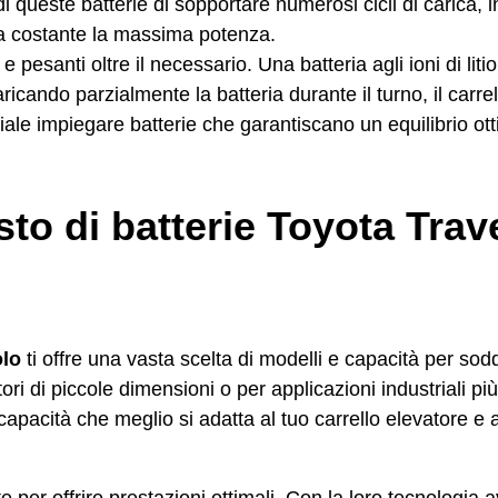
 queste batterie di sopportare numerosi cicli di carica, in
a costante la massima potenza.
e pesanti oltre il necessario. Una batteria agli ioni di lit
ricando parzialmente la batteria durante il turno, il carre
iale impiegare batterie che garantiscano un equilibrio ot
sto di batterie Toyota Trav
olo
ti offre una vasta scelta di modelli e capacità per sod
tori di piccole dimensioni o per applicazioni industriali p
 capacità che meglio si adatta al tuo carrello elevatore e 
per offrire prestazioni ottimali. Con la loro tecnologia a