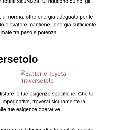
 totale sicurezza. Si riducono quindi gli
io, di norma, offre energia adeguata per le
llo elevatore mantiene l’energia sufficiente
timale tra peso e potenza.
ersetolo
disfare le tue esigenze specifiche. Che tu
iù impegnative, troverai sicuramente la
alle tue esigenze operative.
vanzata e il design di alta qualità, queste