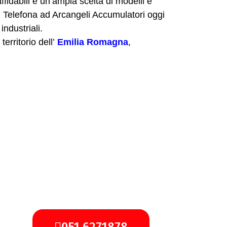
ffidabili e un’ampia scelta di modelli e
ri. Telefona ad Arcangeli Accumulatori oggi
ndustriali.
erritorio dell’
Emilia Romagna
,
051.6271878