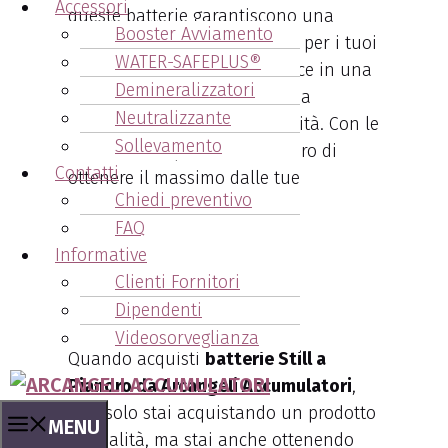
Accessori
queste batterie garantiscono una
Booster Avviamento
potenza costante e affidabile per i tuoi
WATER-SAFEPLUS®
carrelli elevatori. Ciò si traduce in una
Demineralizzatori
maggiore produttività e in una
Neutralizzante
riduzione dei tempi di inattività. Con le
Sollevamento
batterie Still, puoi essere sicuro di
Contatti
ottenere il massimo dalle tue
Chiedi preventivo
operazioni industriali.
FAQ
Informative
3. Assistenza Clienti
Clienti Fornitori
Dipendenti
Professionale
Videosorveglianza
Quando acquisti
batterie Still a
Pianoro da Arcangeli Accumulatori
,
non solo stai acquistando un prodotto
MENU
di qualità, ma stai anche ottenendo