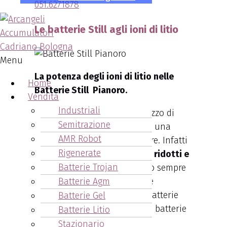
051.6271878
Le batterie Still agli ioni di litio
Menu
La potenza degli ioni di litio nelle
Home
Batterie Still Pianoro.
Vendita
Industriali
I principali vantaggi nell’utilizzo di
Semitrazione
batterie agli ioni di litio sono una
AMR Robot
efficienza energetica superiore. Infatti
Rigenerate
il loro utilizzo favorisce
costi ridotti e
Batterie Trojan
minori emissioni
, garantendo sempre
Batterie Agm
il costante flusso di energia e
soprattutto la ricarica delle batterie
Batterie Gel
molto più rapida rispetto alle batterie
Batterie Litio
“tradizionali”.
Stazionario