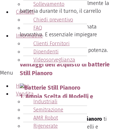
compatto. Ricaricando parzialmente la
Sollevamento
batteria durante il turno, il carrello
Contatti
elevatore mantiene l’energia
Chiedi preventivo
sufficiente per un’intera giornata
FAQ
lavorativa. È essenziale impiegare
Informative
batterie che garantiscano un
Clienti Fornitori
equilibrio ottimale tra peso e potenza.
Dipendenti
Videosorveglianza
Vantaggi dell'acquisto di batterie
Menu
Still Pianoro
Home
Vendita
1. Ampia Scelta di Modelli e
Industriali
Capacità
Semitrazione
AMR Robot
L’acquisto di batterie Still Pianoro
ti
Rigenerate
offre una vasta scelta di modelli e