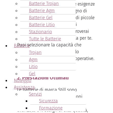
Batterie Trojan
capacità per soddisfare le tue esigenze
Batterie Agm
specifiche. Che tu abbia bisogno di
Batterie Gel
batterie per carrelli elevatori di piccole
dimensioni o per applicazioni
Batterie Litio
industriali più impegnative, troverai
Stazionario
sicuramente la batteria adatta per te.
Tutte le Batterie
Puoi selezionare la capacità che
Batterie
meglio si adatta al tuo carrello
Trojan
elevatore e alle tue esigenze operative.
Agm
Litio
Gel
2. Prestazioni Ottimali
Noleggio
Assistenza
Le batterie di marca Still sono
Servizi
progettate per offrire prestazioni
Sicurezza
ottimali. Con la loro tecnologia
Formazione
avanzata e il design di alta qualità,