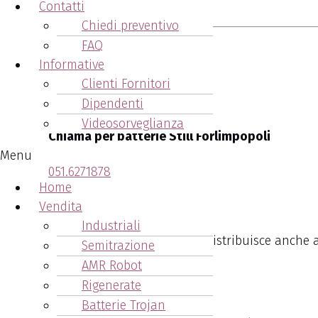
Contatti
Chiedi preventivo
FAQ
Informative
Clienti Fornitori
Dipendenti
Videosorveglianza
Chiama per batterie Still Forlimpopoli
Menu
051.6271878
Home
Vendita
Industriali
Ora Arcangeli Accumulatori distribuisce anche a 
Semitrazione
AMR Robot
Chiama il numero
Rigenerate
051.6271878
Batterie Trojan