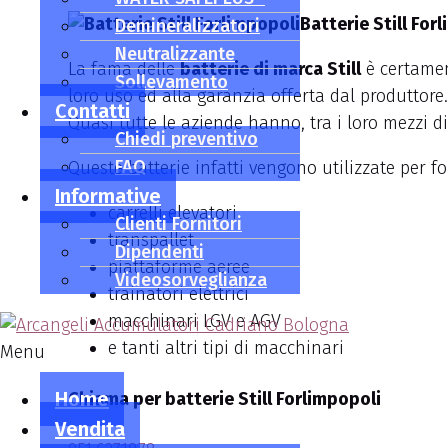
Batterie Still For
Demineralizzatori
Neutralizzante
La fama delle
batterie di marca Still
è certament
Sollevamento
loro uso ed alla garanzia offerta dal produttore.
Contatti
Quasi tutte le aziende hanno, tra i loro mezzi di 
Chiedi preventivo
FAQ
Queste batterie infatti vengono utilizzate per fo
Informative
carrelli elevatori
Clienti Fornitori
transpallet
Dipendenti
piattaforme aeree
Videosorveglianza
trainatori elettrici
macchinari LGV e AGV
e tanti altri tipi di macchinari
Menu
Home
Chiama per batterie Still Forlimpopoli
Vendita