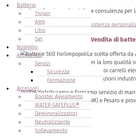
Batterie
Inoltre ti forniremo la migliore consulenza per l
Trojan
Agm
Da noi troverai la
migliore assistenza personali
Litio
Gel
Arcangeli Accumulatori - Vendita di batter
Noleggio
La scelta offerta da
Assistenza
alimentazione industriale. Con la loro qualità su
Servizi
la scelta ideale per alimentare i tuoi carrelli e
Sicurezza
potenza affidabile per le tue operazioni industri
Formazione
Accessori
Inoltre distribuiamo e forniamo servizio di man
Booster Avviamento
Repubblica di San Marino (RSM) e Pesaro e prov
WATER-SAFEPLUS®
Demineralizzatori
Neutralizzante
Sollevamento