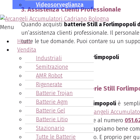
Videosorveglianza
3. Assistenza Clienti Professionale
Quando acquisti
batterie Still a Forlimpopoli
Menu
un’assistenza clienti professionale. Il personale
tutte le tue domande. Puoi contare su un suppo
Home
Vendita
Chiama per batterie Still Forlimpopoli
Industriali
Semitrazione
051.6271878
AMR Robot
Rigenerate
Come acquistare le batterie Still Forlimp
Batterie Trojan
Batterie Agm
Acquistare
batterie Still Forlimpopoli
è sempli
Batterie Gel
Puoi visitare il sito web di
Arcangeli Accumulato
Batterie Litio
Oppure puoi anche telefonare al numero
051.6
Stazionario
per il tuo mezzo aziendale. Sappiamo bene come 
Tutte le Batterie
energia ai tuoi mezzi di lavoro. E proprio per 