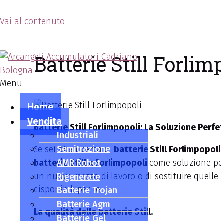
Vai al contenuto
Arcangeli Accumulatori
Batterie Still Forlim
Menu
Home
Vendita
Batterie Still Forlimpopoli: La Soluzione Perfe
Industriali
Semitrazione
Se sei alla ricerca di
batterie Still Forlimpopoli
batterie Still a Forlimpopoli
AMR Robot
come soluzione per
un nuovo mezzo di lavoro o di sostituire quelle 
Rigenerate
disponibili per te.
Batterie Trojan
Batterie Agm
La qualità delle batterie Still.
Batterie Gel