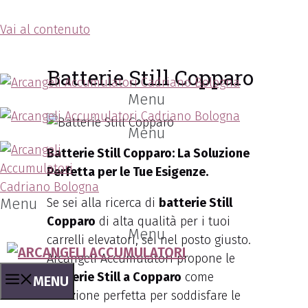
Vai al contenuto
Arcangeli Accumulatori
Batterie Still Copparo
Menu
Menu
Batterie Still Copparo: La Soluzione
Perfetta per le Tue Esigenze.
Menu
Se sei alla ricerca di
batterie Still
Copparo
di alta qualità per i tuoi
Menu
carrelli elevatori, sei nel posto giusto.
Arcangeli Accumulatori propone le
batterie Still a Copparo
come
MENU
soluzione perfetta per soddisfare le