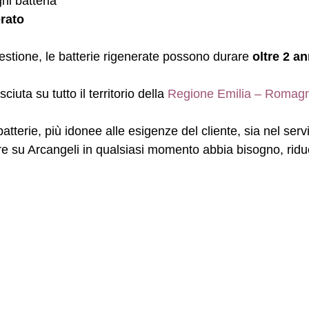
ni batteria
rato
estione, le batterie rigenerate possono durare
oltre 2 an
uta su tutto il territorio della
Regione Emilia – Romag
i batterie, più idonee alle esigenze del cliente, sia nel s
are su Arcangeli in qualsiasi momento abbia bisogno, rid