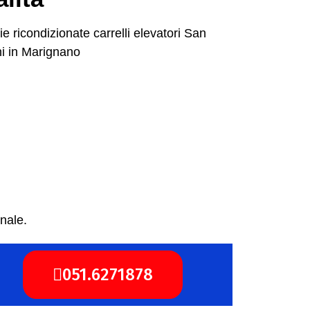
nale.
051.6271878