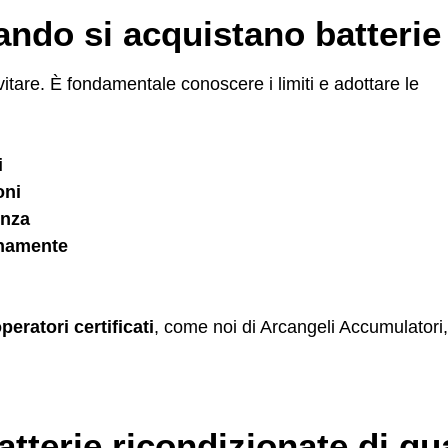
ando si acquistano batterie
vitare. È fondamentale conoscere i limiti e adottare le
i
oni
enza
ernamente
peratori certificati
, come noi di Arcangeli Accumulatori
terie ricondizionate di qua