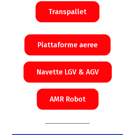
Transpallet
Piattaforme aeree
Navette LGV & AGV
AMR Robot