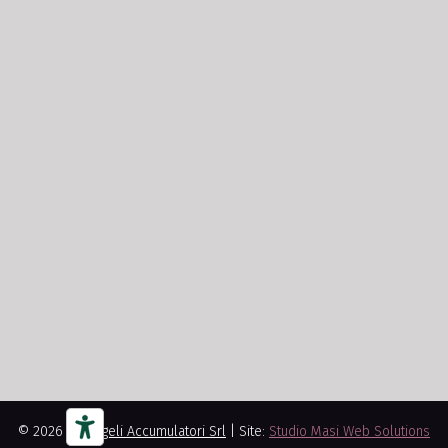
© 2026
Arcangeli Accumulatori Srl
| Site:
Studio Masi Web Solutions