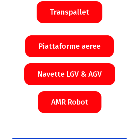
Transpallet
Piattaforme aeree
Navette LGV & AGV
AMR Robot