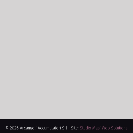
© 2026
Arcangeli Accumulatori Srl
| Site:
Studio Masi Web Solutions