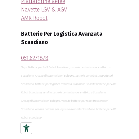
Piattaforme aeree
Navette LGV & AGV
AMR Robot
Batterie Per Logistica Avanzata
Scandiano
051.6271878
Tags: Batterie per AMR Robot Scandiano, batterie per trainatore elettrico a
Scandiano, Arcangeli Accumulatori Bologna, batterie per robot trasportatori
Scandiano, batterie per logistica avanzata Scandiano, vendita batterie per AMR
Robot Scandiano, vendita batterie per trainatore elettrico a Scandiano,
Arcangeli Accumulatori Bologna, vendita batterie per robot trasportatori
Scandiano, vendita batterie per logistica avanzata Scandiano, batterie per AMR
Robot Scandiano