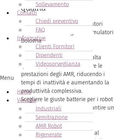
Sollevamento
qualità
Contatti
Chiedi preventivo
FAQ
Informative
Clienti Fornitori
Con le
batterie per robot
Dipendenti
trasportatori Scandiano
di alta
Videosorveglianza
qualità, è possibile ottimizzare le
prestazioni degli AMR, riducendo i
Menu
tempi di inattività e aumentando la
produttività complessiva.
Home
Scegliere le giuste batterie per i robot
Vendita
AMR è fondamentale per garantire un
Industriali
funzionamento ottimale e
Semitrazione
continuativo delle attività
AMR Robot
automatizzate, contribuendo al
Rigenerate