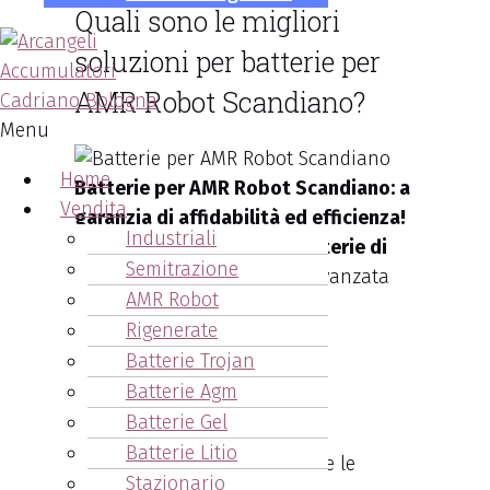
Quali sono le migliori
soluzioni per batterie per
AMR Robot Scandiano?
Menu
Home
Batterie per AMR Robot Scandiano: a
Vendita
garanzia di affidabilità ed efficienza!
Industriali
Le migliori soluzioni per
batterie di
Semitrazione
robot AMR
per la logistica avanzata
AMR Robot
devono garantire:
Rigenerate
affidabilità
Batterie Trojan
efficienza
Batterie Agm
elevate prestazioni
Batterie Gel
Batterie Litio
il tutto finalizzato a sostenere le
Stazionario