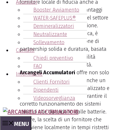
fornitore locale di fiducia anche a
Accessori
Scandiano porta numerosi vantaggi
Booster Avviamento
per le aziende che operano nel settore
WATER-SAFEPLUS®
della
robotica
e dell’automazione.
Demineralizzatori
Grazie alla vicinanza geografica, è
Neutralizzante
possibile stabilire una relazione di
Sollevamento
partnership solida e duratura, basata
Contatti
sulla fiducia e sulla disponibilità
Chiedi preventivo
immediata in caso di necessità.
FAQ
Arcangeli Accumulatori
offre non solo
Informative
prodotti di alta qualità, ma anche un
Clienti Fornitori
servizio di
assistenza
personalizzato e
Dipendenti
tempestivo, essenziale per garantire il
Videosorveglianza
corretto funzionamento dei sistemi
robotici che dipendono dalle batterie.
Inoltre, la scelta di un fornitore che
MENU
interviene localmente in tempi ristretti