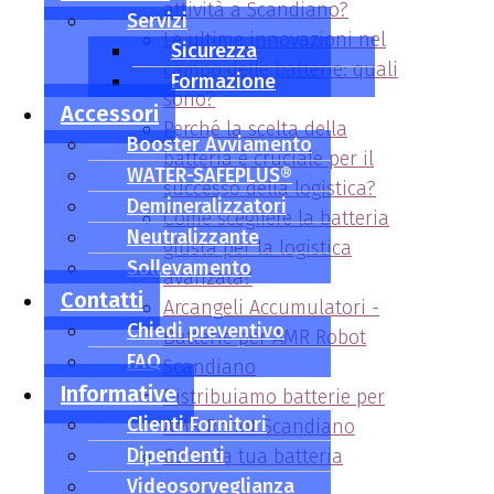
attività a Scandiano?
Servizi
Le ultime innovazioni nel
Sicurezza
campo delle batterie: quali
Formazione
sono?
Accessori
Perché la scelta della
Booster Avviamento
batteria è cruciale per il
WATER-SAFEPLUS®
successo della logistica?
Demineralizzatori
Come scegliere la batteria
Neutralizzante
giusta per la logistica
Sollevamento
avanzata?
Contatti
Arcangeli Accumulatori -
Chiedi preventivo
Batterie per AMR Robot
FAQ
Scandiano
Informative
Distribuiamo batterie per
Clienti Fornitori
AMR Robot Scandiano
Dipendenti
Cerca la tua batteria
Videosorveglianza