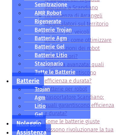
Semitrazione
avanzata a Scandiano
AMR Robot
La presenza di Arcangeli
Rigenerate
Accumulatori sul territorio
Batterie Trojan
Batterie per veicoli
Batterie Agm
autonomi: come ottimizzare
Batterie Gel
le prestazioni dei robot
Batterie Litio
trasportatori?
Stazionario
Logistica avanzata: quali
Tutte le Batterie
batterie garantiscono
Batterie
efficienza e durata?
Batterie per robot
Trojan
trasportatore Scandiano:
Agm
quali garantiscono efficienza
Litio
e durata?
Gel
Come le batterie giuste
Noleggio
possono rivoluzionare la tua
Assistenza