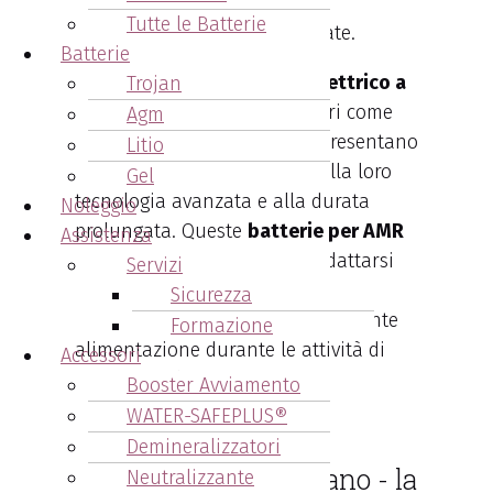
quotidiane operazioni di
Tutte le Batterie
movimentazione automatizzate.
Batterie
Le
batterie per trainatore elettrico a
Trojan
Scandiano
offerte da fornitori come
Agm
Arcangeli Accumulatori
rappresentano
Litio
una scelta di qualità grazie alla loro
Gel
tecnologia avanzata e alla durata
Noleggio
prolungata. Queste
batterie per AMR
Assistenza
Robot
sono progettate per adattarsi
Servizi
alle esigenze specifiche dei veicoli
Sicurezza
autonomi, assicurando una costante
Formazione
alimentazione durante le attività di
Accessori
trasporto e logistica.
Booster Avviamento
WATER-SAFEPLUS®
Batterie per robot
Demineralizzatori
trasportatori Scandiano - la
Neutralizzante