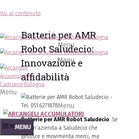
Vai al contenuto
Arcangeli Accumulatori
Batterie per AMR
Menu
Robot Saludecio:
Menu
Innovazione e
affidabilità
Menu
Menu
Batterie per AMR Robot Saludecio
. Se
MENU
sei un’azienda a Saludecio che
gestisce e movimenta merci, ma