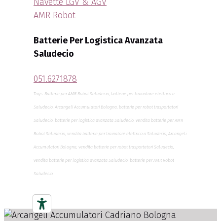
Navette LGV & AGV
AMR Robot
Batterie Per Logistica Avanzata
Saludecio
051.6271878
Tags: Batterie per AMR Robot Saludecio, batterie per trainatore elettrico a
Saludecio, Arcangeli Accumulatori Bologna, batterie per robot trasportatori
Saludecio, batterie per logistica avanzata Saludecio, vendita batterie per AMR
Robot Saludecio, vendita batterie per trainatore elettrico a Saludecio, Arcangeli
Accumulatori Bologna, vendita batterie per robot trasportatori Saludecio,
vendita batterie per logistica avanzata Saludecio, batterie per AMR Robot
Saludecio