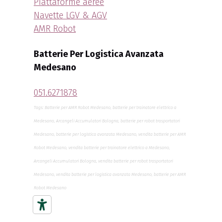
Piattaforme aeree
Navette LGV & AGV
AMR Robot
Batterie Per Logistica Avanzata
Medesano
051.6271878
Tags: Batterie per AMR Robot Medesano, batterie per trainatore elettrico a
Medesano, Arcangeli Accumulatori Bologna, batterie per robot trasportatori
Medesano, batterie per logistica avanzata Medesano, vendita batterie per AMR
Robot Medesano, vendita batterie per trainatore elettrico a Medesano,
Arcangeli Accumulatori Bologna, vendita batterie per robot trasportatori
Medesano, vendita batterie per logistica avanzata Medesano, batterie per AMR
Robot Medesano