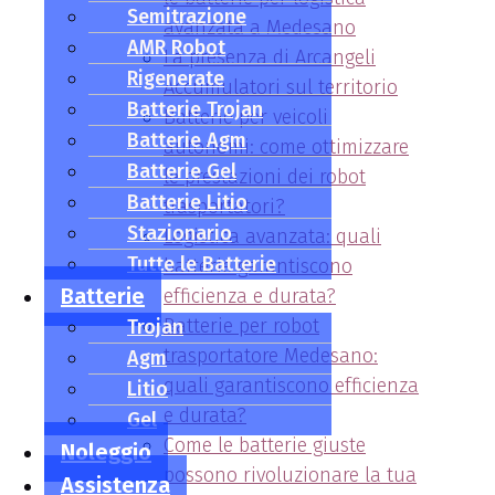
Semitrazione
avanzata a Medesano
AMR Robot
La presenza di Arcangeli
Rigenerate
Accumulatori sul territorio
Batterie Trojan
Batterie per veicoli
Batterie Agm
autonomi: come ottimizzare
Batterie Gel
le prestazioni dei robot
Batterie Litio
trasportatori?
Stazionario
Logistica avanzata: quali
Tutte le Batterie
batterie garantiscono
Batterie
efficienza e durata?
Batterie per robot
Trojan
trasportatore Medesano:
Agm
quali garantiscono efficienza
Litio
e durata?
Gel
Come le batterie giuste
Noleggio
possono rivoluzionare la tua
Assistenza