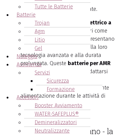
quotidiane operazioni di
Tutte le Batterie
movimentazione automatizzate.
Batterie
Le
batterie per trainatore elettrico a
Trojan
Medesano
offerte da fornitori come
Agm
Arcangeli Accumulatori
rappresentano
Litio
una scelta di qualità grazie alla loro
Gel
tecnologia avanzata e alla durata
Noleggio
prolungata. Queste
batterie per AMR
Assistenza
Robot
sono progettate per adattarsi
Servizi
alle esigenze specifiche dei veicoli
Sicurezza
autonomi, assicurando una costante
Formazione
alimentazione durante le attività di
Accessori
trasporto e logistica.
Booster Avviamento
WATER-SAFEPLUS®
Batterie per robot
Demineralizzatori
trasportatori Medesano - la
Neutralizzante