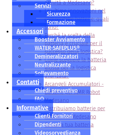
attività a Medesano?
Servizi
Le ultime innovazioni nel
Sicurezza
campo delle batterie: quali
Formazione
sono?
Accessori
Perché la scelta della
Booster Avviamento
batteria è cruciale per il
WATER-SAFEPLUS®
successo della logistica?
Demineralizzatori
Come scegliere la batteria
Neutralizzante
giusta per la logistica
Sollevamento
avanzata?
Contatti
Arcangeli Accumulatori -
Chiedi preventivo
Batterie per AMR Robot
FAQ
Medesano
Informative
Distribuiamo batterie per
Clienti Fornitori
AMR Robot Medesano
Dipendenti
Cerca la tua batteria
Videosorveglianza