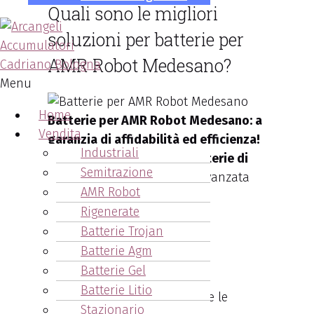
Quali sono le migliori
soluzioni per batterie per
AMR Robot Medesano?
Menu
Home
Batterie per AMR Robot Medesano: a
Vendita
garanzia di affidabilità ed efficienza!
Industriali
Le migliori soluzioni per
batterie di
Semitrazione
robot AMR
per la logistica avanzata
AMR Robot
devono garantire:
Rigenerate
affidabilità
Batterie Trojan
efficienza
Batterie Agm
elevate prestazioni
Batterie Gel
Batterie Litio
il tutto finalizzato a sostenere le
Stazionario