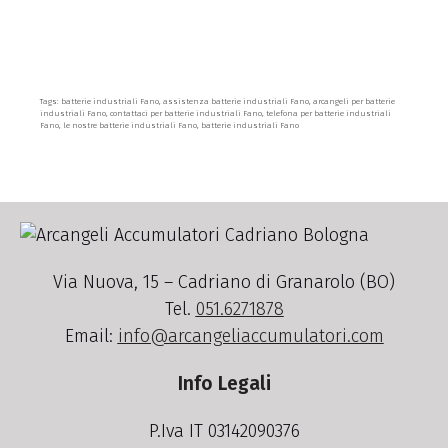
Tags: batterie industriali Fano, assistenza batterie industriali Fano, arcangeli per batterie
industriali Fano, contattaci per batterie industriali Fano, telefona per batterie industriali
Fano, le nostre batterie industriali Fano, batterie industriali Fano
Via Nuova, 15 – Cadriano di Granarolo (BO)
Tel.
051.6271878
Email:
info@arcangeliaccumulatori.com
Info Legali
P.Iva IT 03142090376