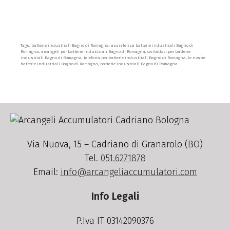
Tags: batterie industriali Bagno di Romagna, assistenza batterie industriali Bagno di
Romagna, arcangeli per batterie industriali Bagno di Romagna, contattaci per batterie
industriali Bagno di Romagna, telefona per batterie industriali Bagno di Romagna, le nostre
batterie industriali Bagno di Romagna, batterie industriali Bagno di Romagna
Via Nuova, 15 – Cadriano di Granarolo (BO)
Tel.
051.6271878
Email:
info@arcangeliaccumulatori.com
Info Legali
P.Iva IT 03142090376