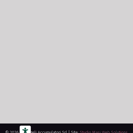
© 2026
Arcangeli Accumulatori Srl
| Site:
Studio Masi Web Solutions