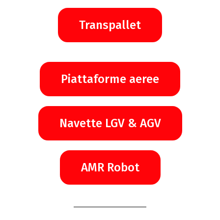
Transpallet
Piattaforme aeree
Navette LGV & AGV
AMR Robot