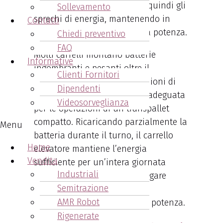
totale sicurezza. Si riducono quindi gli
Sollevamento
sprechi di energia, mantenendo in
Contatti
maniera costante la massima potenza.
Chiedi preventivo
FAQ
Molti carrelli montano batterie
Informative
ingombranti e pesanti oltre il
Clienti Fornitori
necessario. Una batteria agli ioni di
Dipendenti
litio, di norma, offre energia adeguata
Videosorveglianza
per le operazioni di un transpallet
compatto. Ricaricando parzialmente la
Menu
batteria durante il turno, il carrello
Home
elevatore mantiene l’energia
Vendita
sufficiente per un’intera giornata
Industriali
lavorativa. È essenziale impiegare
Semitrazione
batterie che garantiscano un
AMR Robot
equilibrio ottimale tra peso e potenza.
Rigenerate