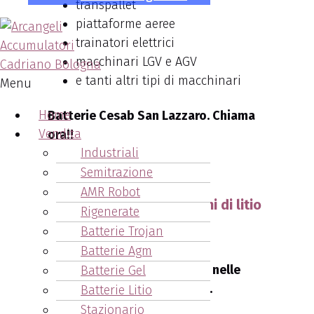
transpallet
piattaforme aeree
trainatori elettrici
macchinari LGV e AGV
e tanti altri tipi di macchinari
Menu
Home
Batterie Cesab San Lazzaro. Chiama
Vendita
ora!!
Industriali
051.6271878
Semitrazione
AMR Robot
Le batterie Cesab agli ioni di litio
Rigenerate
Batterie Trojan
Batterie Agm
La potenza degli ioni di litio nelle
Batterie Gel
Batterie Cesab San Lazzaro.
Batterie Litio
Stazionario