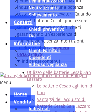
per resistere alle sfide del lavoro
Demineralizzatori
industriale e fornire una potenza
Neutralizzante
costante ai carrelli elevatori. Quando
Sollevamento
acquisti batterie Cesab, puoi essere
Contatti
sicuro di ottenere prodotti che ti
Chiedi preventivo
garantiranno un’esperienza di
FAQ
alimentazione senza interruzioni.
Informative
Telefona subito al
numero
Clienti Fornitori
051.6271878
Dipendenti
Indice dei contenuti
Videosorveglianza
Utilizzo delle batterie Cesab San
Lazzaro
Menu
Le batterie Cesab agli ioni di
litio
Home
Vantaggi dell'acquisto di
Vendita
batterie Cesab San Lazzaro
Industriali