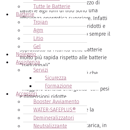
I principali vantaggi nell’utilizzo di
Tutte le Batterie
batterie agli ioni di litio sono una
Batterie
efficienza energetica superiore. Infatti
Trojan
il loro utilizzo favorisce costi ridotti e
Agm
minori emissioni, garantendo sempre il
Litio
costante flusso di energia e
Gel
soprattutto la ricarica delle batterie
Noleggio
molto più rapida rispetto alle batterie
Assistenza
“tradizionali”.
Servizi
Ma l’aspetto più importante è che
Sicurezza
queste batterie forniscono una
Formazione
“maggiore densità energetica” con pesi
Accessori
e dimensioni ridotte.
Booster Avviamento
WATER-SAFEPLUS®
Da non sottovalutare è anche la
capacità di queste batterie di
Demineralizzatori
sopportare numerosi cicli di carica, in
Neutralizzante