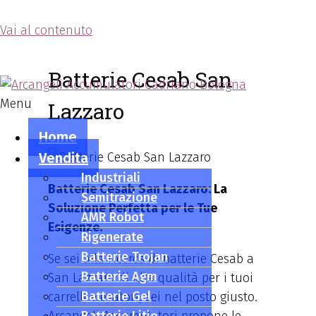
Vai al contenuto
Arcangeli Accumulatori
Batterie Cesab San
Menu
Lazzaro
Home
Vendita
Industriali
Batterie Cesab San Lazzaro: La
Semitrazione
Soluzione Perfetta per le Tue
AMR Robot
Esigenze.
Rigenerate
Batterie Trojan
Se sei alla ricerca di batterie Cesab a
Batterie Agm
San Lazzaro di alta qualità per i tuoi
Batterie Gel
carrelli elevatori, sei nel posto giusto.