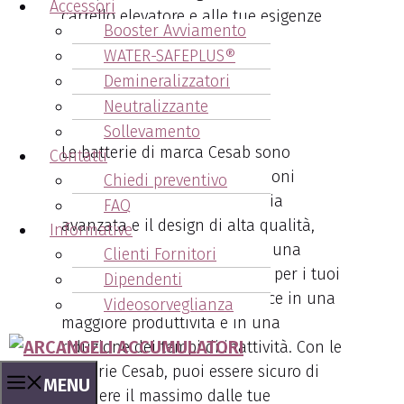
Accessori
carrello elevatore e alle tue esigenze
Booster Avviamento
operative.
WATER-SAFEPLUS®
Demineralizzatori
Neutralizzante
2. Prestazioni Ottimali
Sollevamento
Le batterie di marca Cesab sono
Contatti
progettate per offrire prestazioni
Chiedi preventivo
ottimali. Con la loro tecnologia
FAQ
avanzata e il design di alta qualità,
Informative
queste batterie garantiscono una
Clienti Fornitori
potenza costante e affidabile per i tuoi
Dipendenti
carrelli elevatori. Ciò si traduce in una
Videosorveglianza
maggiore produttività e in una
riduzione dei tempi di inattività. Con le
batterie Cesab, puoi essere sicuro di
MENU
ottenere il massimo dalle tue