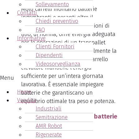
Sollevamento
Molti carrelli montano batterie
Contatti
ingombranti e pesanti oltre il
Chiedi preventivo
necessario. Una batteria agli ioni di
FAQ
litio, di norma, offre energia adeguata
Informative
per le operazioni di un transpallet
Clienti Fornitori
compatto. Ricaricando parzialmente la
Dipendenti
batteria durante il turno, il carrello
Videosorveglianza
elevatore mantiene l’energia
sufficiente per un’intera giornata
Menu
lavorativa. È essenziale impiegare
Home
batterie che garantiscano un
Vendita
equilibrio ottimale tra peso e potenza.
Industriali
Vantaggi dell'acquisto di batterie
Semitrazione
Cesab Faetano
AMR Robot
Rigenerate