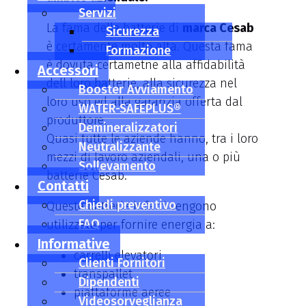
Servizi
La fama delle batterie di
marca Cesab
Sicurezza
è certamente molto alta. Questa fama
Formazione
è dovuta certametne alla affidabilità
Accessori
dell loro batterie, alla sicurezza nel
Booster Avviamento
loro uso ed alla garanzia offerta dal
WATER-SAFEPLUS®
produttore.
Demineralizzatori
Quasi tutte le aziende hanno, tra i loro
Neutralizzante
mezzi di lavoro aziendali, una o più
Sollevamento
batterie Cesab.
Contatti
Chiedi preventivo
Queste batterie infatti vengono
FAQ
utilizzate per fornire energia a:
Informative
carrelli elevatori
Clienti Fornitori
transpallet
Dipendenti
piattaforme aeree
Videosorveglianza