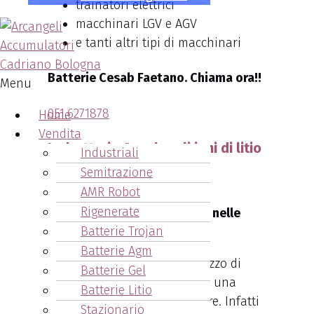
trainatori elettrici
macchinari LGV e AGV
e tanti altri tipi di macchinari
Batterie Cesab Faetano. Chiama ora!!
Menu
051.6271878
Home
Vendita
Le batterie Cesab agli ioni di litio
Industriali
Semitrazione
AMR Robot
Rigenerate
La potenza degli ioni di litio nelle
Batterie Trojan
Batterie Cesab Faetano.
Batterie Agm
I principali vantaggi nell’utilizzo di
Batterie Gel
batterie agli ioni di litio sono una
Batterie Litio
efficienza energetica superiore. Infatti
Stazionario