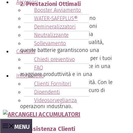
Accessori
2. Prestazioni Ottimali
Booster Avviamento
Le batterie di marca Cesab sono
WATER-SAFEPLUS®
progettate per offrire prestazioni
Demineralizzatori
ottimali. Con la loro tecnologia
Neutralizzante
avanzata e il design di alta qualità,
Sollevamento
queste batterie garantiscono una
Contatti
potenza costante e affidabile per i tuoi
Chiedi preventivo
carrelli elevatori. Ciò si traduce in una
FAQ
maggiore produttività e in una
Informative
riduzione dei tempi di inattività. Con le
Clienti Fornitori
batterie Cesab, puoi essere sicuro di
Dipendenti
ottenere il massimo dalle tue
Videosorveglianza
operazioni industriali.
MENU
3. Assistenza Clienti