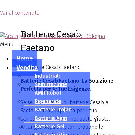
Vai al contenuto
Arcangeli Accumulatori
Batterie Cesab
Menu
Faetano
Home
Vendita
Industriali
Batterie Cesab Faetano: La Soluzione
Semitrazione
Perfetta per le Tue Esigenze.
AMR Robot
Rigenerate
Se sei alla ricerca di batterie Cesab a
Batterie Trojan
Faetano di alta qualità per i tuoi
Batterie Agm
carrelli elevatori, sei nel posto giusto.
Batterie Gel
Arcangeli Accumulatori propone le