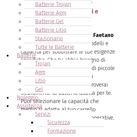
Batterie Trojan
1. Ampia Scelta di Modelli e
Batterie Agm
Capacità
Batterie Gel
Batterie Litio
L’acquisto di batterie Cesab Faetano
Stazionario
ti offre una vasta scelta di modelli e
Tutte le Batterie
capacità per soddisfare le tue esigenze
Batterie
specifiche. Che tu abbia bisogno di
Trojan
batterie per carrelli elevatori di piccole
Agm
dimensioni o per applicazioni
Litio
industriali più impegnative, troverai
Gel
sicuramente la batteria adatta per te.
Noleggio
Puoi selezionare la capacità che
Assistenza
meglio si adatta al tuo carrello
Servizi
elevatore e alle tue esigenze operative.
Sicurezza
Formazione