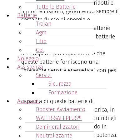
il loro utilizzo favorisce costi ridotti e
Tutte le Batterie
minori emissioni, garantendo sempre il
Batterie
costante flusso di energia e
Trojan
soprattutto la ricarica delle batterie
Agm
molto più rapida rispetto alle batterie
Litio
“tradizionali”.
Gel
Ma l’aspetto più importante è che
Noleggio
queste batterie forniscono una
Assistenza
“maggiore densità energetica” con pesi
Servizi
e dimensioni ridotte.
Sicurezza
Formazione
Da non sottovalutare è anche la
Accessori
capacità di queste batterie di
Booster Avviamento
sopportare numerosi cicli di carica, in
WATER-SAFEPLUS®
totale sicurezza. Si riducono quindi gli
sprechi di energia, mantenendo in
Demineralizzatori
maniera costante la massima potenza.
Neutralizzante