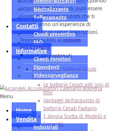
costante ai carrelli elevatori. Quando
Demineralizzatori
acquisti batterie Cesab, puoi essere
Neutralizzante
sicuro di ottenere prodotti che ti
Sollevamento
garantiranno un’esperienza di
Contatti
alimentazione senza interruzioni.
Chiedi preventivo
Telefona subito al
numero
FAQ
051.6271878
Informative
Indice dei contenuti
Clienti Fornitori
Dipendenti
Utilizzo delle batterie Cesab
Videosorveglianza
Faetano
Le batterie Cesab agli ioni di
litio
Menu
Vantaggi dell'acquisto di
batterie Cesab Faetano
Home
1. Ampia Scelta di Modelli e
Vendita
Capacità
Industriali